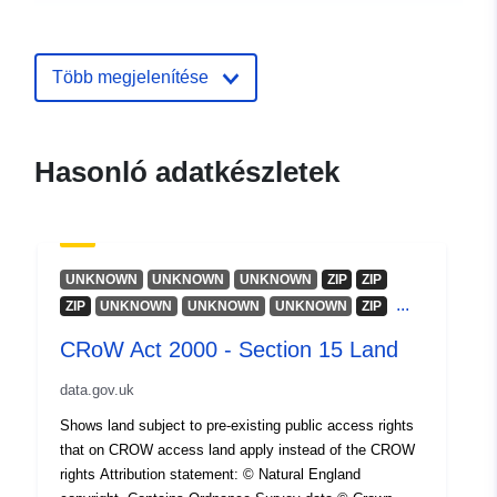
Kapcsolattartási
Наливайко Тетяна
pontok:
Володимирівна
Több megjelenítése
E-mail:
mailto:3323820769@mail.gov.ua
Hasonló adatkészletek
Katalógus-
Hozzáadva a data.europa.eu-hoz:
nyilvántartás:
27 December 2022
Frissítve: data.europa.eu:
06 May
2026
UNKNOWN
UNKNOWN
UNKNOWN
ZIP
ZIP
...
ZIP
UNKNOWN
UNKNOWN
UNKNOWN
ZIP
Azonosítók:
0000b60b-9c98-42b1-939f-
CRoW Act 2000 - Section 15 Land
670f9aa3385c
data.gov.uk
uriRef:
http://data.europa.eu/88u/dataset
Shows land subject to pre-existing public access rights
9c98-42b1-939f-670f9aa3385c
that on CROW access land apply instead of the CROW
rights Attribution statement: © Natural England
Verzióinformáció
1.0