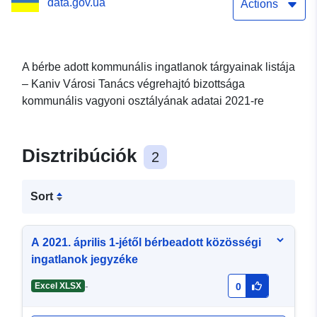
data.gov.ua
bérbeadási feltételeire
Actions
vonatkozó adatokkal)
A bérbe adott kommunális ingatlanok tárgyainak listája
– Kaniv Városi Tanács végrehajtó bizottsága
kommunális vagyoni osztályának adatai 2021-re
Disztribúciók
2
Sort
A 2021. április 1-jétől bérbeadott közösségi
ingatlanok jegyzéke
-
Excel XLSX
0