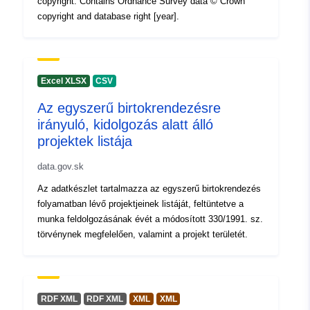
copyright. Contains Ordnance Survey data © Crown
k:
copyright and database right [year].
Excel XLSX
CSV
Az egyszerű birtokrendezésre
irányuló, kidolgozás alatt álló
projektek listája
data.gov.sk
Az adatkészlet tartalmazza az egyszerű birtokrendezés
folyamatban lévő projektjeinek listáját, feltüntetve a
munka feldolgozásának évét a módosított 330/1991. sz.
törvénynek megfelelően, valamint a projekt területét.
RDF XML
RDF XML
XML
XML