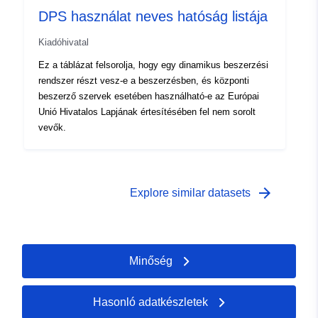
DPS használat neves hatóság listája
Kiadóhivatal
Ez a táblázat felsorolja, hogy egy dinamikus beszerzési
rendszer részt vesz-e a beszerzésben, és központi
beszerző szervek esetében használható-e az Európai
Unió Hivatalos Lapjának értesítésében fel nem sorolt
vevők.
arrow_forward
Explore similar datasets
Minőség
Hasonló adatkészletek