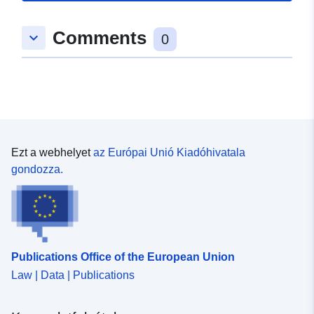
Comments
keyboard_arrow_down
0
Ezt a webhelyet
az Európai Unió Kiadóhivatala
gondozza.
Publications Office of the European Union
Law | Data | Publications