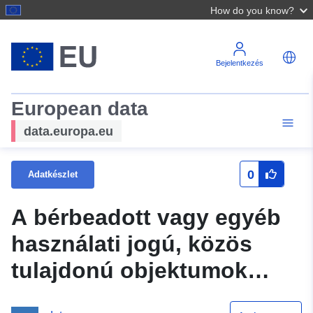
How do you know?
Bejelentkezés
European data
data.europa.eu
0
Adatkészlet
A bérbeadott vagy egyéb
használati jogú, közös
tulajdonú objektumok
listája (az objektumok