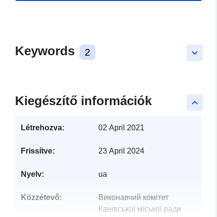
Keywords
2
keyboard_arrow_down
Kiegészítő információk
keyboard_arrow_up
Létrehozva:
02 April 2021
Frissítve:
23 April 2024
Nyelv:
ua
Közzétevő:
Виконавчий комітет
Канівської міської ради