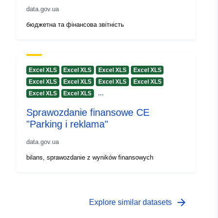
data.gov.ua
бюджетна та фінансова звітність
Excel XLS
Excel XLS
Excel XLS
Excel XLS
Excel XLS
Excel XLS
Excel XLS
Excel XLS
...
Excel XLS
Excel XLS
Sprawozdanie finansowe CE
"Parking i reklama"
data.gov.ua
bilans, sprawozdanie z wyników finansowych
arrow_forward
Explore similar datasets