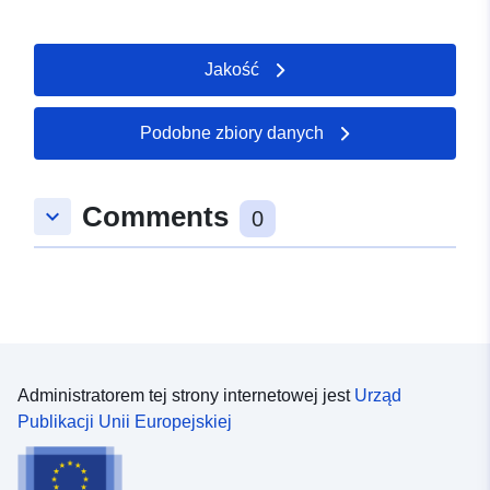
Jakość
Podobne zbiory danych
Comments
keyboard_arrow_down
0
Administratorem tej strony internetowej jest
Urząd
Publikacji Unii Europejskiej