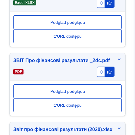
-
Excel XLSX
0
Podgląd podglądu
URL dostępu
ЗВІТ Про фінансові результати _2dc.pdf
-
PDF
0
Podgląd podglądu
URL dostępu
Звіт про фінансові результати (2020).xlsx