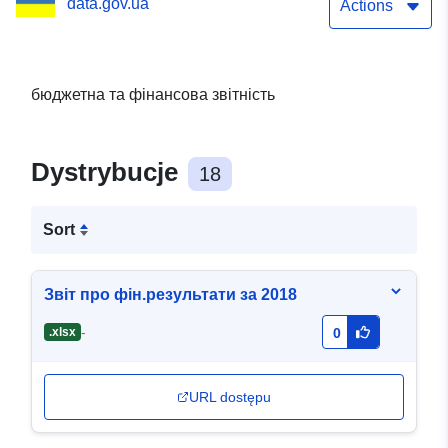
data.gov.ua
Actions
бюджетна та фінансова звітність
Dystrybucje
18
Sort
Звіт про фін.результати за 2018
-
.xlsx
0
URL dostępu