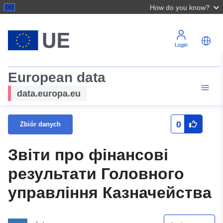
How do you know?
Login
European data
data.europa.eu
0
Zbiór danych
Звіти про фінансові
результати Головного
управління Казначейства