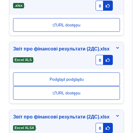
-
.xlsx
0
URL dostępu
Звіт про фінансові результати (2ДС).xlsx
-
Excel XLS
0
Podgląd podglądu
URL dostępu
Звіт про фінансові результати (2ДС).xlsx
-
Excel XLSX
0