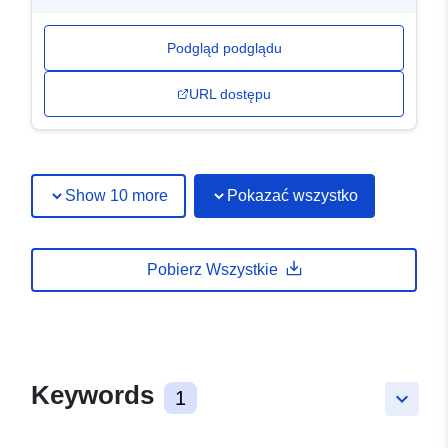
Podgląd podglądu
URL dostępu
Show 10 more
Pokazać wszystko
Pobierz Wszystkie
Keywords
1
keyboard_arrow_down