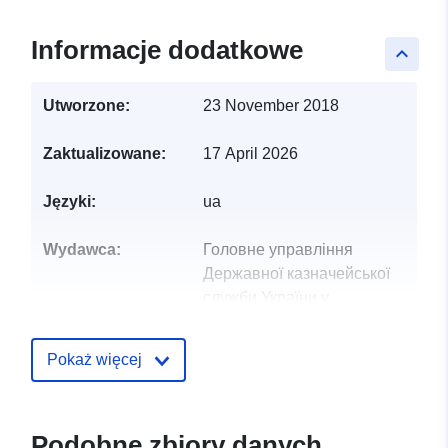
Informacje dodatkowe
keyboard_arrow_up
Utworzone:
23 November 2018
Zaktualizowane:
17 April 2026
Języki:
ua
Wydawca:
Головне управління
Державної казначейської
служби України у
Тернопільській ...
Pokaż więcej
Punkt
Дишкант Л.
kontaktowy:
E-mail:
mailto:office@tr.treasury.gov.ua
Podobne zbiory danych