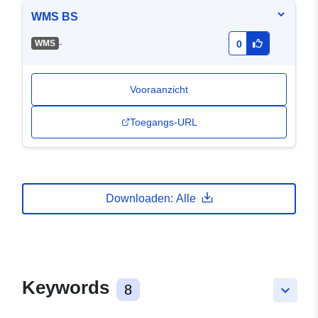
WMS BS
-
WMS
0
Vooraanzicht
Toegangs-URL
Downloaden: Alle
Keywords
8
keyboard_arrow_down