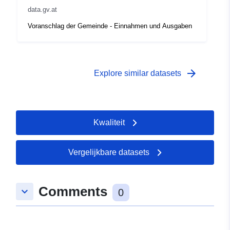
data.gv.at
Voranschlag der Gemeinde - Einnahmen und Ausgaben
arrow_forward
Explore similar datasets
Kwaliteit
Vergelijkbare datasets
Comments
keyboard_arrow_down
0