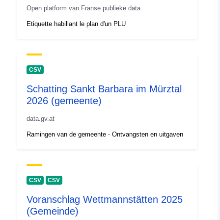
Open platform van Franse publieke data
uriRef:
http://data.europa.eu/88u/dataset
Etiquette habillant le plan d'un PLU
166f-4a5e-b6ba-5c7ffa7d1665-kan
basel-stadt
Opbouwfrequenti
unknown
CSV
e:
Schatting Sankt Barbara im Mürztal
2026 (gemeente)
data.gv.at
Ramingen van de gemeente - Ontvangsten en uitgaven
CSV
CSV
Voranschlag Wettmannstätten 2025
(Gemeinde)