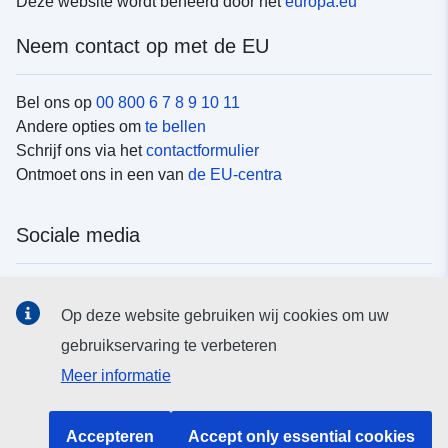
Deze website wordt beheerd door het
europa.eu
Neem contact op met de EU
Bel ons op
00 800 6 7 8 9 10 11
Andere opties om
te bellen
Schrijf ons via het
contactformulier
Ontmoet ons in een van
de EU-centra
Sociale media
Vind de van de EU
sociale-mediakanalen van de EU
Op deze website gebruiken wij cookies om uw
gebruikservaring te verbeteren
EU-instellingen en -organen
Meer informatie
Zoeken naar EU-instellingen en -organen
Accepteren
Accept only essential cookies