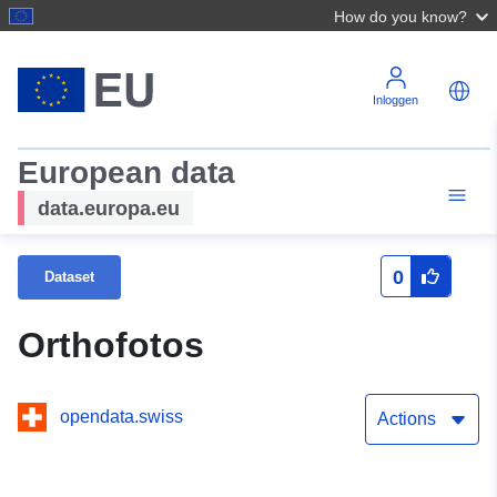
How do you know?
Inloggen
European data
data.europa.eu
0
Dataset
Orthofotos
opendata.swiss
Actions