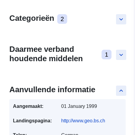
Categorieën
2
keyboard_arrow_down
Daarmee verband
1
keyboard_arrow_down
houdende middelen
Aanvullende informatie
keyboard_arrow_up
Aangemaakt:
01 January 1999
Landingspagina:
http://www.geo.bs.ch