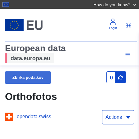
How do you know?
Login
European data
data.europa.eu
0
Zbirka podatkov
Orthofotos
opendata.swiss
Actions