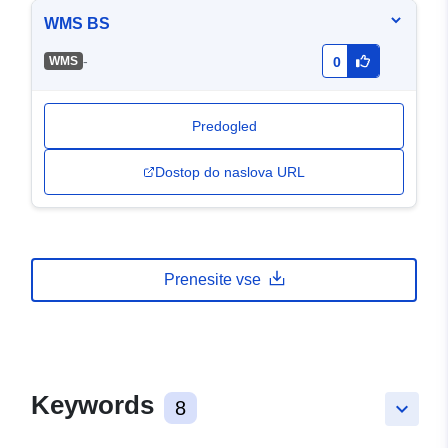
WMS BS
-
WMS
0
Predogled
Dostop do naslova URL
Prenesite vse
Keywords
8
keyboard_arrow_down