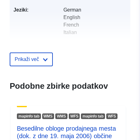
Jeziki:
German
English
French
Italian
Objavil:
Kanton Basel-Stadt
Prikaži več
Kontaktne točke:
Kanton Basel-Stadt
E-pošta:
mailto:gva@bs.ch
Podobne zbirke podatkov
Katalogski zapis:
Dodano v data.europa.eu:
28 July
Posodobljeno na spletišču Data.e
29 July 2026
mapinfo tab
WMS
WMS
WFS
mapinfo tab
WFS
Identifikatorji:
02c2dd7e-166f-4a5e-b6ba-
Besedilne obloge prodajnega mesta
5c7ffa7d1665@kanton-
(dok. z dne 19. maja 2006) občine
basel-stadt