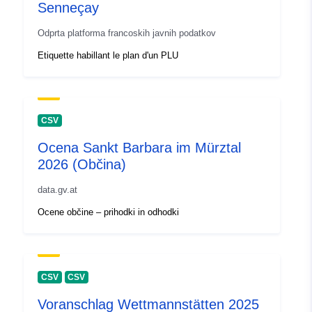
Senneçay
uriRef:
http://data.europa.eu/88u/dataset
Odprta platforma francoskih javnih podatkov
166f-4a5e-b6ba-5c7ffa7d1665-kan
Etiquette habillant le plan d'un PLU
basel-stadt
Periodičnost
unknown
nastanka
CSV
poslovnega
dogodka:
Ocena Sankt Barbara im Mürztal
2026 (Občina)
data.gv.at
Ocene občine – prihodki in odhodki
CSV
CSV
Voranschlag Wettmannstätten 2025