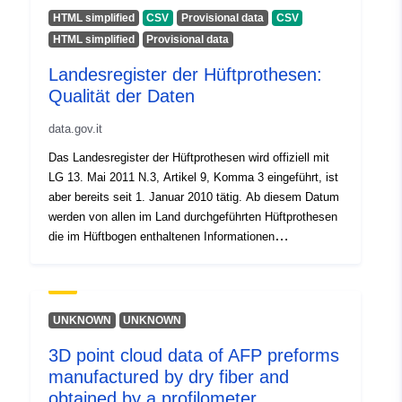
], [ 20.7, 55.6 ], [ 20.7, 58.1 ],
HTML simplified
CSV
Provisional data
CSV
[ 28.5, 58.1 ], [ 28.5, 55.6 ] ]
HTML simplified
Provisional data
Tipo:
Polygon
Landesregister der Hüftprothesen:
Qualität der Daten
Identificadores:
03369608-39da-4db8-97f6-
ec7389a2acac
data.gov.it
Das Landesregister der Hüftprothesen wird offiziell mit
uriRef:
http://data.europa.eu/88u/dataset
LG 13. Mai 2011 N.3, Artikel 9, Komma 3 eingeführt, ist
39da-4db8-97f6-ec7389a2acac
aber bereits seit 1. Januar 2010 tätig. Ab diesem Datum
werden von allen im Land durchgeführten Hüftprothesen
die im Hüftbogen enthaltenen Informationen
systematisch und anonymisiert gesammelt.
UNKNOWN
UNKNOWN
3D point cloud data of AFP preforms
manufactured by dry fiber and
obtained by a profilometer