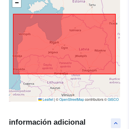
−
Leaflet
|
©
OpenStreetMap
contributors ©
GISCO
información adicional
keyboard_arrow_up