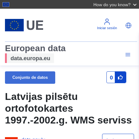
How do you know?
Iniciar sesión
European data
data.europa.eu
0
Conjunto de datos
Latvijas pilsētu
ortofotokartes
1997.-2002.g. WMS serviss