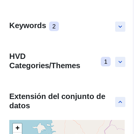
Keywords
2
keyboard_arrow_down
HVD
1
keyboard_arrow_down
Categories/Themes
Extensión del conjunto de
keyboard_arrow_up
datos
+