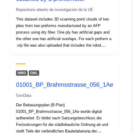
Repositorio abierto de investigación de la UE
This dataset includes 3D scanning point clouds of two
plies from two preforms manufactured by an AFP
process using dry fiber. One ply has artificial gaps and
the other one has artificial overlaps. For each preform a
.vtp file was also uploaded that includes the robot
trajectories and other sensor data of the AFP head.
WMS
GML
01001_BP_Brahmsstrasse_056_1Ae
GovData
Der Bebauungsplan (B-Plan)
01001_BP_Brahmsstrasse_056_1Ae wurde digital
aufbereitet. Er bildet nach Satzungsbeschluss die
Festsetzungen für die städtebauliche Ordnung ab und
stellt Teile der verbindlichen Bauleitplanung der