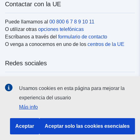
Contactar con la UE
Puede llamarnos al
00 800 6 7 8 9 10 11
O utilizar otras
opciones telefónicas
Escríbanos a través del
formulario de contacto
O venga a conocernos en uno de los
centros de la UE
Redes sociales
Buscar los canales de la UE en las
redes sociales
Usamos cookies en esta página para mejorar la
experiencia del usuario
Instituciones y organismos de la UE
Más info
Buscar todas las instituciones y órganos de la UE
Aceptar
Aceptar solo las cookies esenciales