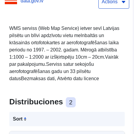
data.gov.lv
Actions
WMS serviss (Web Map Service) ietver sevī Latvijas
pilsētu un blīvi apdzīvotu vietu melnbaltās un
krāsainās ortofotokartes ar aerofotografēšanas laika
periodu no 1997. – 2002. gadam. Mērogā atbilstība
1:1000 – 1:2000 ar izšķirtspēju 10cm – 20cm.Vairāk
par pakalpojumu.Serviss satur sekojošu
aerofotografēšanas gadu un 33 pilsētu
datusBezmaksas dati, Atvērto datu licence
Distribuciones
2
Sort