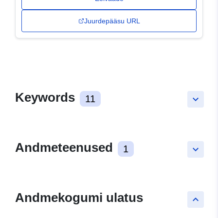
Juurdepääsu URL
Keywords
11
keyboard_arrow_down
Andmeteenused
1
keyboard_arrow_down
Andmekogumi ulatus
keyboard_arrow_up