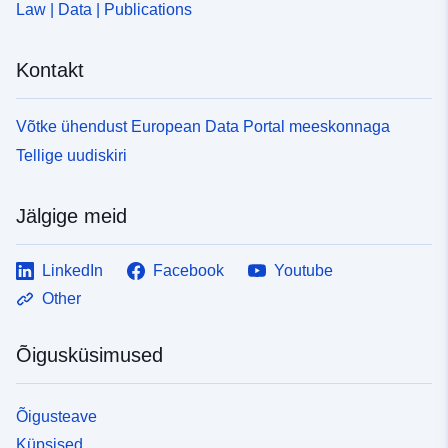
Law | Data | Publications
uriRef:
http://data.europa.eu/88u/dataset
1481-4d13-94e4-0de7bad7a807
Kontakt
Võtke ühendust European Data Portal meeskonnaga
Tellige uudiskiri
Jälgige meid
LinkedIn
Facebook
Youtube
Other
Õigusküsimused
Õigusteave
Küpsised