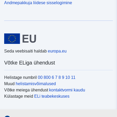
Andmepakkuja liidese sisselogimine
Seda veebisaiti haldab
europa.eu
Võtke ELiga ühendust
Helistage numbril
00 800 6 7 8 9 10 11
Muud
helistamisvõimalused
Võtke meiega ühendust
kontaktvormi kaudu
Külastage meid
ELi teabekeskuses
Sotsiaalmeedia