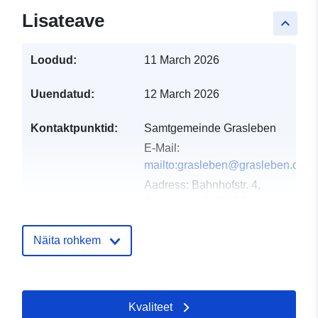
Lisateave
keyboard_arrow_up
Loodud:
11 March 2026
Uuendatud:
12 March 2026
Kontaktpunktid:
Samtgemeinde Grasleben
E-Mail:
mailto:grasleben@grasleben.de
Aadress:
Bahnhofstr. 4,
Grasleben, D-38368,
Deutschland
URL:
Näita rohkem
https://www.samtgemeinde-
grasleben.de
Kvaliteet
Kataloogi kirje:
Lisatud andmetele.europa.eu:
21 