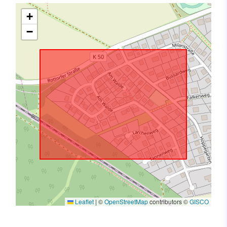
+
−
Leaflet
|
©
OpenStreetMap
contributors ©
GISCO