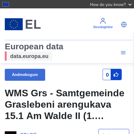
How do you know?
Sisselogimine
European data
data.europa.eu
0
Andmekogum
WMS Grs - Samtgemeinde
Graslebeni arengukava
15.1 Am Walde II (1.
muudatus)