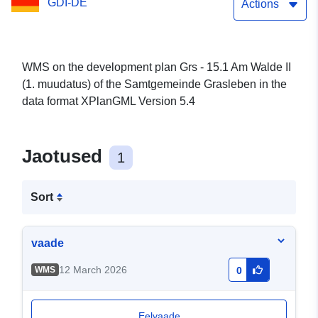
GDI-DE
Actions
WMS on the development plan Grs - 15.1 Am Walde II
(1. muudatus) of the Samtgemeinde Grasleben in the
data format XPlanGML Version 5.4
Jaotused
1
Sort
vaade
12 March 2026
WMS
0
Eelvaade