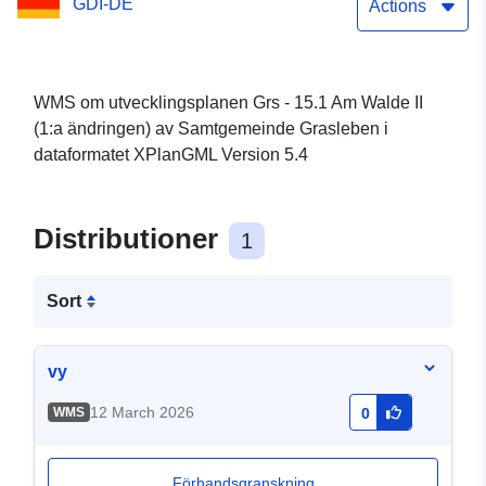
GDI-DE
Samtgemeinde Grasleben
Actions
WMS om utvecklingsplanen Grs - 15.1 Am Walde II
(1:a ändringen) av Samtgemeinde Grasleben i
dataformatet XPlanGML Version 5.4
Distributioner
1
Sort
vy
12 March 2026
WMS
0
Förhandsgranskning