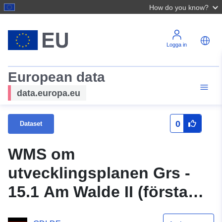
How do you know?
Logga in
European data
data.europa.eu
0
Dataset
WMS om
utvecklingsplanen Grs -
15.1 Am Walde II (första
ändringen) av