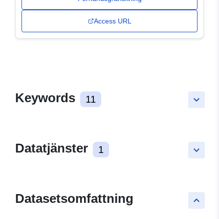
Access URL
Keywords
11
keyboard_arrow_down
Datatjänster
1
keyboard_arrow_down
Datasetsomfattning
keyboard_arrow_up