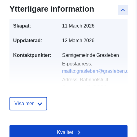
Ytterligare information
keyboard_arrow_up
Skapat:
11 March 2026
Uppdaterad:
12 March 2026
Kontaktpunkter:
Samtgemeinde Grasleben
E-postadress:
mailto:grasleben@grasleben.de
Adress:
Bahnhofstr. 4,
Grasleben, D-38368,
Deutschland
Webbadress:
Visa mer
https://www.samtgemeinde-
grasleben.de
Kvalitet
Katalogregister:
Läggs till i data.europa.eu:
21