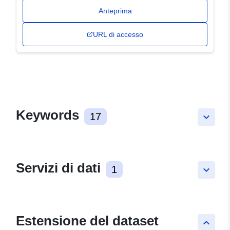
Anteprima
URL di accesso
Keywords
17
keyboard_arrow_down
Servizi di dati
1
keyboard_arrow_down
Estensione del dataset
keyboard_arrow_up