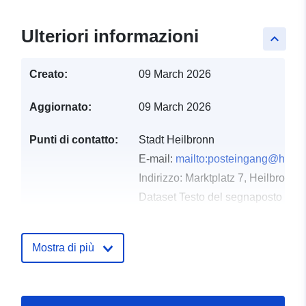
Ulteriori informazioni
keyboard_arrow_up
Creato:
09 March 2026
Aggiornato:
09 March 2026
Punti di contatto:
Stadt Heilbronn
E-mail:
mailto:posteingang@heilb
Indirizzo:
Marktplatz 7, Heilbronn,
Dataset Testo del segnaposto del 
http://www.heilbronn.de
Mostra di più
Registro del
Aggiunta a data.europa.eu:
21
catalogo:
March 2026
Aggiornato su data.europa.eu:
26 April 2026