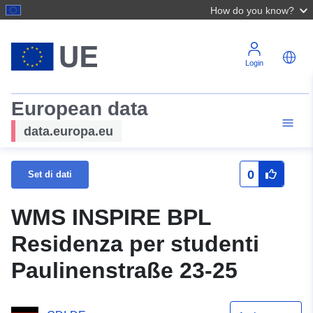
How do you know?
Login
European data
data.europa.eu
0
Set di dati
WMS INSPIRE BPL
Residenza per studenti
Paulinenstraße 23-25