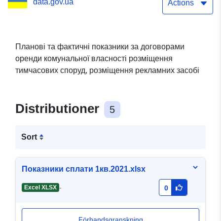
data.gov.ua
тимчасових споруд,
Actions
розміщення рекламних
засобів
Планові та фактичні показники за договорами
оренди комунальної власності розміщення
тимчасових споруд, розміщення рекламних засобі
Distributioner
5
Sort
Показники сплати 1кв.2021.xlsx
-
Excel XLSX
0
Förhandsgranskning