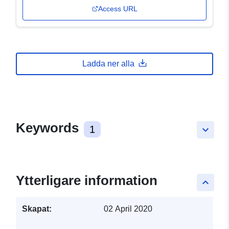
Access URL
Ladda ner alla
Keywords
1
keyboard_arrow_down
Ytterligare information
keyboard_arrow_up
Skapat:
02 April 2020