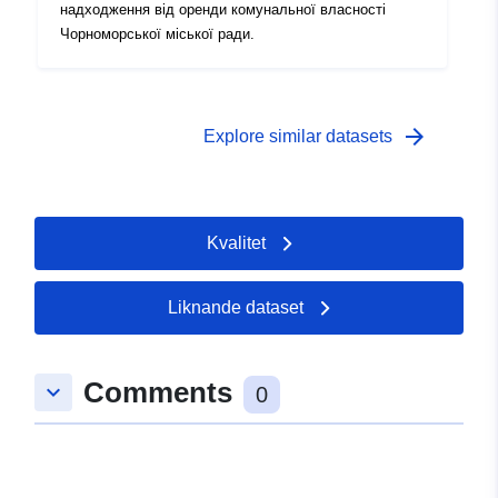
надходження від оренди комунальної власності
Чорноморської міської ради.
arrow_forward
Explore similar datasets
Kvalitet
Liknande dataset
Comments
keyboard_arrow_down
0