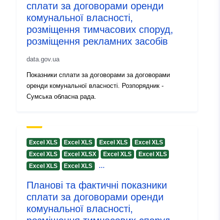
сплати за договорами оренди
комунальної власності,
uriRef:
http://data.europa.eu/88u/dataset
розміщення тимчасових споруд,
b0e3-4029-937a-228bad3b190f
розміщення рекламних засобів
Versionsinformati
1.0
data.gov.ua
on:
Показники сплати за договорами за договорами
оренди комунальної власності. Розпорядник -
Сумська обласна рада.
Excel XLS
Excel XLS
Excel XLS
Excel XLS
Excel XLS
Excel XLSX
Excel XLS
Excel XLS
...
Excel XLS
Excel XLS
Планові та фактичні показники
сплати за договорами оренди
комунальної власності,