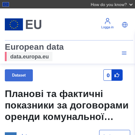
How do you know?
Logga in
European data
data.europa.eu
0
Dataset
Планові та фактичні
показники за договорами
оренди комунальної
власності розміщення