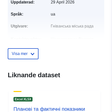
Uppdaterad:
29 April 2026
Språk:
ua
Utgivare:
Гніванська міська рада
Kontaktpunkter:
Шаргородська Вікторія
Василівна
E-postadress:
Visa mer
mailto:marika_vik89@ukr.net
Katalogregister:
Läggs till i data.europa.eu:
28
Liknande dataset
July 2026
Uppdaterad på data.europa.eu:
29 July 2026
Excel XLSX
Identifierare:
03ca11a1-b0e3-4029-937a-
Планові та фактичні показники
228bad3b190f