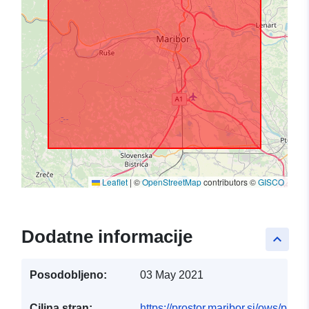
Leaflet
|
©
OpenStreetMap
contributors ©
GISCO
Dodatne informacije
keyboard_arrow_up
Posodobljeno:
03 May 2021
Ciljna stran:
https://prostor.maribor.si/ows/publ