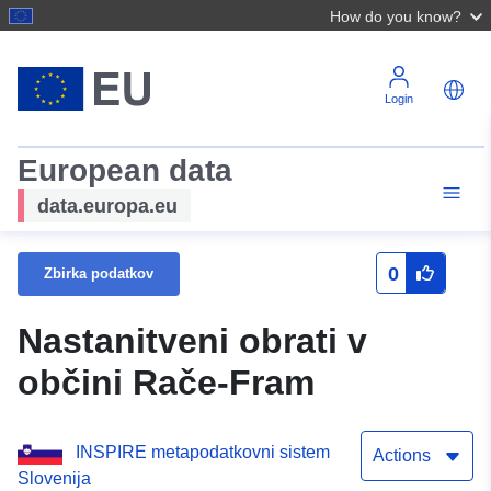
How do you know?
Login
European data
data.europa.eu
0
Zbirka podatkov
Nastanitveni obrati v
občini Rače-Fram
INSPIRE metapodatkovni sistem
Actions
Slovenija