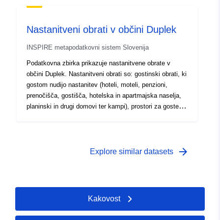
Nastanitveni obrati v občini Duplek
INSPIRE metapodatkovni sistem Slovenija
Podatkovna zbirka prikazuje nastanitvene obrate v
občini Duplek. Nastanitveni obrati so: gostinski obrati, ki
gostom nudijo nastanitev (hoteli, moteli, penzioni,
prenočišča, gostišča, hotelska in apartmajska naselja,
planinski in drugi domovi ter kampi), prostori za goste pri
sobodajalcih, kmetije (nosilci dopolnilne dejavnosti na
kmetiji), ki gostom nudijo nastanitev in marine.
arrow_forward
Explore similar datasets
Kakovost