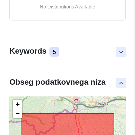
No Distributions Available
Keywords
5
keyboard_arrow_down
Obseg podatkovnega niza
keyboard_arrow_up
+
−