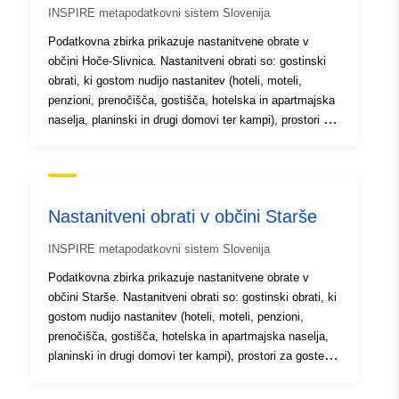
INSPIRE metapodatkovni sistem Slovenija
Identifikatorji:
SI.OB_98.RNO/d3bfad54-
Podatkovna zbirka prikazuje nastanitvene obrate v
af0a-11eb-8529-
občini Hoče-Slivnica. Nastanitveni obrati so: gostinski
0242ac130003
obrati, ki gostom nudijo nastanitev (hoteli, moteli,
penzioni, prenočišča, gostišča, hotelska in apartmajska
uriRef:
http://data.europa.eu/88u/dataset/
naselja, planinski in drugi domovi ter kampi), prostori za
2aa6-41e6-894a-c0963370abde
goste pri sobodajalcih, kmetije (nosilci dopolnilne
dejavnosti na kmetiji), ki gostom nudijo nastanitev in
marine.
Nastanitveni obrati v občini Starše
INSPIRE metapodatkovni sistem Slovenija
Podatkovna zbirka prikazuje nastanitvene obrate v
občini Starše. Nastanitveni obrati so: gostinski obrati, ki
gostom nudijo nastanitev (hoteli, moteli, penzioni,
prenočišča, gostišča, hotelska in apartmajska naselja,
planinski in drugi domovi ter kampi), prostori za goste pri
sobodajalcih, kmetije (nosilci dopolnilne dejavnosti na
kmetiji), ki gostom nudijo nastanitev in marine.