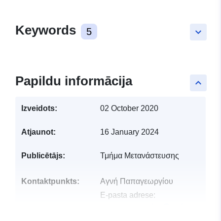
Keywords
5
keyboard_arrow_down
Papildu informācija
keyboard_arrow_up
Izveidots:
02 October 2020
Atjaunot:
16 January 2024
Publicētājs:
Τμήμα Μετανάστευσης
Kontaktpunkts:
Αγνή Παπαγεωργίου
E-pasta adrese:
apapapageorgiou@moi.gov.cy