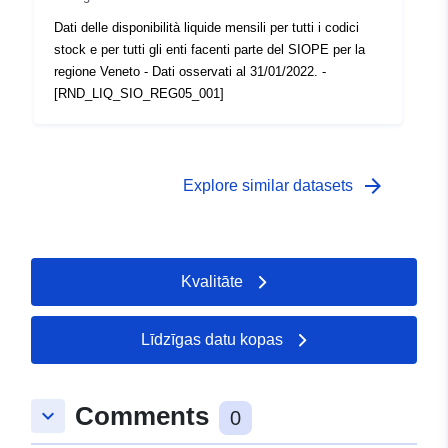
Dati delle disponibilità liquide mensili per tutti i codici
stock e per tutti gli enti facenti parte del SIOPE per la
regione Veneto - Dati osservati al 31/01/2022. -
[RND_LIQ_SIO_REG05_001]
arrow_forward
Explore similar datasets
Kvalitāte
Līdzīgas datu kopas
Comments
keyboard_arrow_down
0