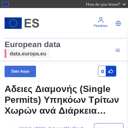
How do you know?
Pieteikties
European data
data.europa.eu
0
Datu kopa
Αδειες Διαμονής (Single
Permits) Υπηκόων Τρίτων
Χωρών ανά Διάρκεια
Άδειας, Είδος Απόφασης