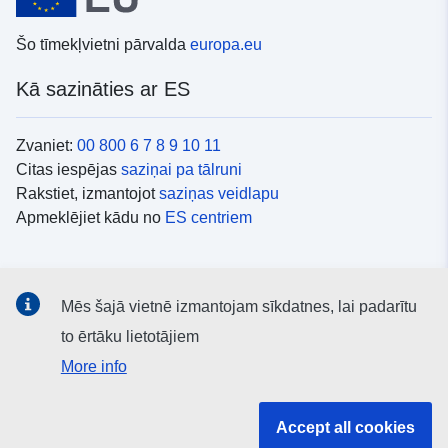
Šo tīmekļvietni pārvalda
europa.eu
Kā sazināties ar ES
Zvaniet:
00 800 6 7 8 9 10 11
Citas iespējas
saziņai pa tālruni
Rakstiet, izmantojot
saziņas veidlapu
Apmeklējiet kādu no
ES centriem
Sociālie mediji
Mēs šajā vietnē izmantojam sīkdatnes, lai padarītu
ES konti
sociālajos medijos
to ērtāku lietotājiem
More info
ES iestādes un struktūras
Accept all cookies