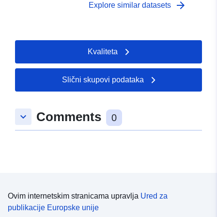
arrow_forward
Explore similar datasets
Kvaliteta
Slični skupovi podataka
Comments
keyboard_arrow_down
0
Ovim internetskim stranicama upravlja
Ured za
publikacije Europske unije