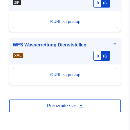
-
ZIP
0
URL za pristup
WFS Wasserrettung Dienststellen
-
XML
0
URL za pristup
Preuzmite sve