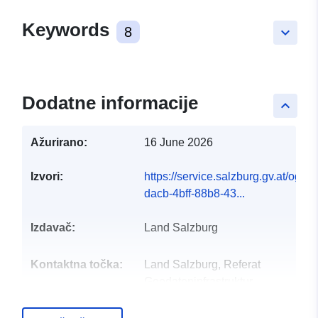
Keywords
8
keyboard_arrow_down
Dodatne informacije
keyboard_arrow_up
Ažurirano:
16 June 2026
Izvori:
https://service.salzburg.gv.at/ogd
dacb-4bff-88b8-43...
Izdavač:
Land Salzburg
Kontaktna točka:
Land Salzburg, Referat
Geodateninfrastruktur
E-pošta: