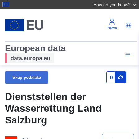
How do you know?
Prijava
European data
data.europa.eu
0
Skup podataka
Dienststellen der
Wasserrettung Land
Salzburg