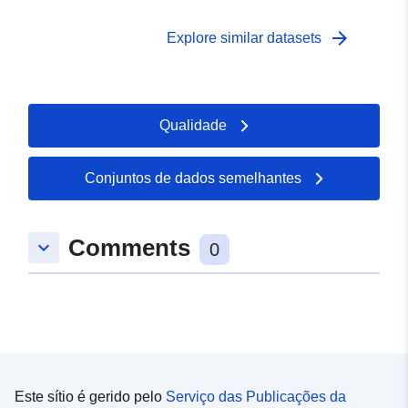
arrow_forward
Explore similar datasets
Qualidade
Conjuntos de dados semelhantes
Comments
keyboard_arrow_down
0
Este sítio é gerido pelo
Serviço das Publicações da