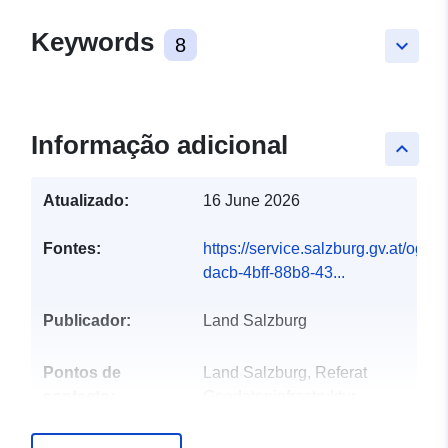
Keywords
8
keyboard_arrow_down
Informação adicional
keyboard_arrow_up
Atualizado:
16 June 2026
Fontes:
https://service.salzburg.gv.at/ogd
dacb-4bff-88b8-43...
Publicador:
Land Salzburg
Pontos de
Land Salzburg, Referat
contacto:
Geodateninfrastruktur
Correio eletrónico: