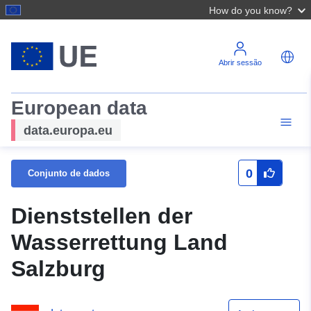
How do you know?
Abrir sessão
European data
data.europa.eu
0
Conjunto de dados
Dienststellen der
Wasserrettung Land
Salzburg