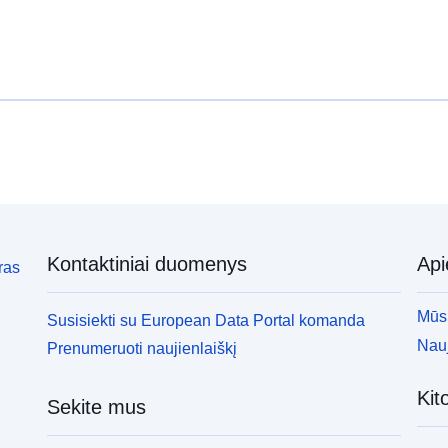
Kontaktiniai duomenys
Ap
ras
Mūsų
Susisiekti su European Data Portal komanda
Nauj
Prenumeruoti naujienlaiškį
Kit
Sekite mus