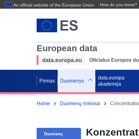
How do you know?
An official website of the European Union
European data
data.europa.eu
Oficialus Europos d
data.europa
Pirmas
Duomenys
akademija
Home
Duomenų rinkiniai
Concentration
Konzentrat
Duomenų