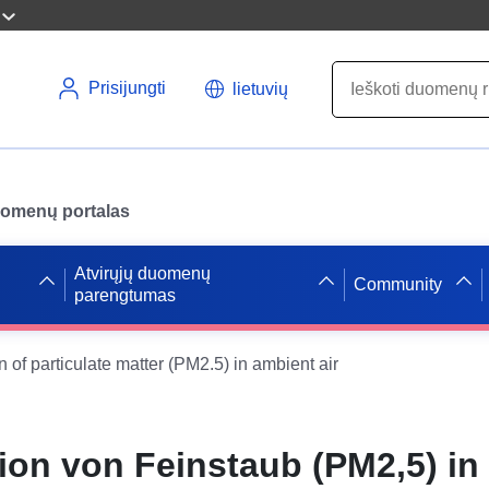
Prisijungti
lietuvių
uomenų portalas
Atvirųjų duomenų
Community
parengtumas
 of particulate matter (PM2.5) in ambient air
ion von Feinstaub (PM2,5) in