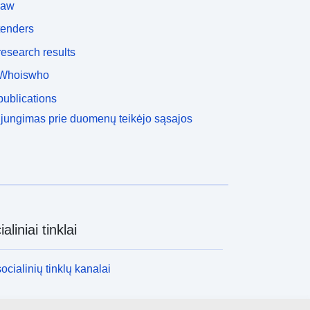
law
tenders
esearch results
Whoiswho
ublications
ijungimas prie duomenų teikėjo sąsajos
aliniai tinklai
socialinių tinklų kanalai