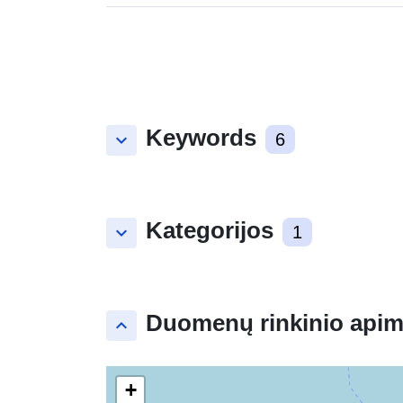
Keywords
keyboard_arrow_down
6
Kategorijos
keyboard_arrow_down
1
Duomenų rinkinio apim
keyboard_arrow_up
+