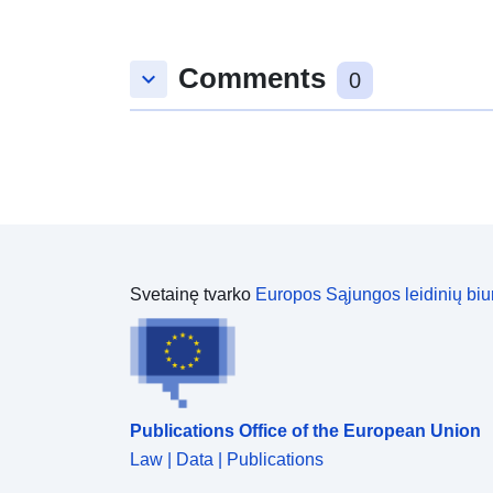
Comments
keyboard_arrow_down
0
Svetainę tvarko
Europos Sąjungos leidinių biu
Publications Office of the European Union
Law | Data | Publications