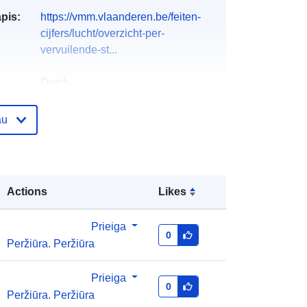
apis:
https://vmm.vlaanderen.be/feiten-
cijfers/lucht/overzicht-per-
vervuilende-st...
Dutch
Vlaamse Milieu Maatschappij
au
El. paštas:
mailto:s.devriendt@vmm.be
Vlaamse Milieumaatschappij
Actions
Likes
El. paštas:
mailto:info@vmm.be
URL:
https://vmm.vlaanderen.be
Prieiga
0
Peržiūra. Peržiūra
as:
Pridėta prie duomenų.europa.eu:
28 July 2026
Prieiga
Atnaujinta informacija apie duomenis.europa.eu:
0
Peržiūra. Peržiūra
29 July 2026