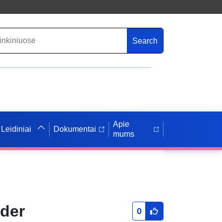
Search
Apie
Leidiniai
Dokumentai
mums
 der
0