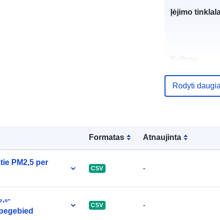
Įėjimo tinklal
Kalbos:
Leidėjas:
Rodyti daugi
Kontaktinis
Formatas
Atnaujinta
punktas:
tie PM2,5 per
-
CSV
Katalogo įraš
,₅-
-
CSV
ypegebied