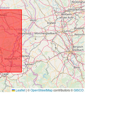
Leaflet
|
©
OpenStreetMap
contributors ©
GISCO