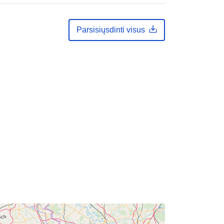
Koordinatės:
[ [ 2.54, 51.51 ], [ 5.92,
Parsisiųsdinti visus
51.51 ], [ 5.92, 50.67 ], [ 2.54, 50.67 ],
[ 2.54, 51.51 ] ]
Rūšis:
Polygon
i:
07486a48-8123-4ab6-949e-
7904fbe2f83b
http://data.europa.eu/88u/dataset/07
486a48-8123-4ab6-949e-
7904fbe2f83b
ės:
public