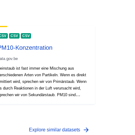
CSV
CSV
CSV
PM10-Konzentration
ata.gov.be
einstaub ist fast immer eine Mischung aus
erschiedenen Arten von Partikeln. Wenn es direkt
mittiert wird, sprechen wir von Primärstaub. Wenn
s durch Reaktionen in der Luft verursacht wird,
prechen wir von Sekundärstaub. PM10 sind
taubpartikel kleiner als 10 μm (=0,01 mm).
arrow_forward
Explore similar datasets