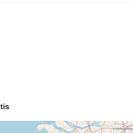
Erdviniai
duomenys:
Identifikatoria
uriRef:
Prieigos teis
tis