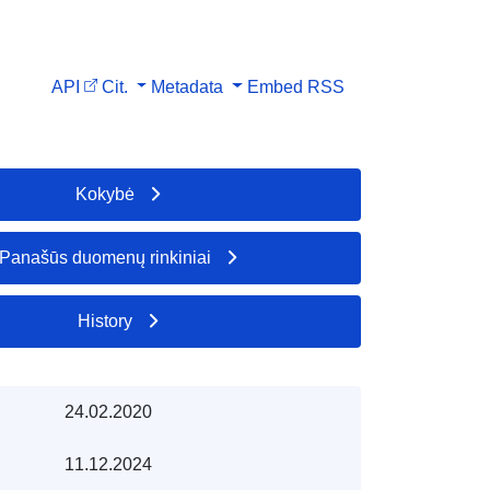
API
Cit.
Metadata
Embed
RSS
Kokybė
Panašūs duomenų rinkiniai
History
24.02.2020
11.12.2024