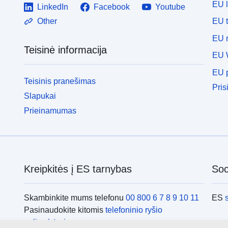
EU 
LinkedIn
Facebook
Youtube
EU 
Other
EU r
Teisinė informacija
EU 
EU p
Teisinis pranešimas
Pris
Slapukai
Prieinamumas
Kreipkitės į ES tarnybas
Soci
Skambinkite mums telefonu
00 800 6 7 8 9 10 11
ES
Pasinaudokite kitomis
telefoninio ryšio
galimybėmis