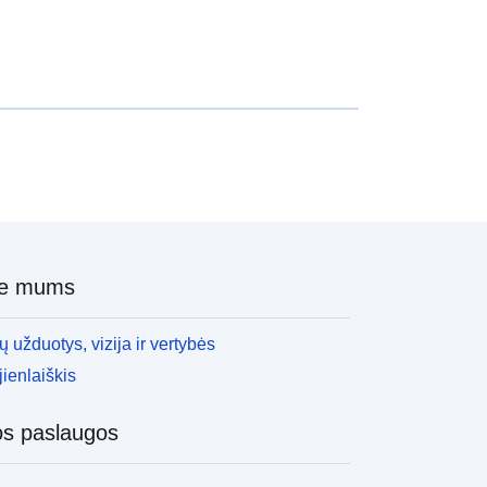
ie mums
 užduotys, vizija ir vertybės
ienlaiškis
os paslaugos