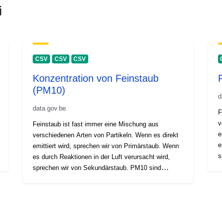
i
CSV
CSV
CSV
Konzentration von Feinstaub
(PM10)
d
data.gov.be
F
v
Feinstaub ist fast immer eine Mischung aus
e
verschiedenen Arten von Partikeln. Wenn es direkt
e
emittiert wird, sprechen wir von Primärstaub. Wenn
s
es durch Reaktionen in der Luft verursacht wird,
S
sprechen wir von Sekundärstaub. PM10 sind
Staubpartikel kleiner als 10 μm (=0,01 mm).