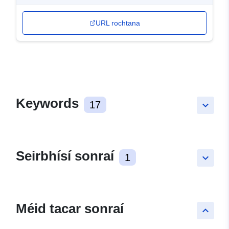
URL rochtana
Keywords
17
keyboard_arrow_down
Seirbhísí sonraí
1
keyboard_arrow_down
Méid tacar sonraí
keyboard_arrow_up