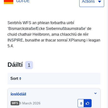
GDI-DE
Actions
Seirbhís WFS an phlean forbartha uirbí
‘Bismarckstraße/Ecke Siebennußbaumstraße’ de
chuid chathair Heilbronn, arna chlaochlú de réir
INSPIRE, bunaithe ar thacar sonraí XPlanung i leagan
5.4.
Dáiltí
1
Sort
íoslódáil
9 March 2026
WFS
0