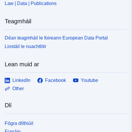
Law | Data | Publications
Teagmháil
Déan teagmháil le foireann European Data Portal
Liostáil le nuachtlitir
Lean muid ar
LinkedIn
Facebook
Youtube
Other
Dlí
Fógra dlíthiúil
Fianáin