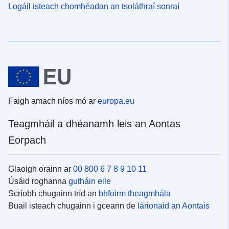
Logáil isteach chomhéadan an tsoláthraí sonraí
Faigh amach níos mó ar
europa.eu
Teagmháil a dhéanamh leis an Aontas
Eorpach
Glaoigh orainn ar
00 800 6 7 8 9 10 11
Úsáid roghanna
gutháin eile
Scríobh chugainn tríd an
bhfoirm theagmhála
Buail isteach chugainn i gceann de
lárionaid an Aontais