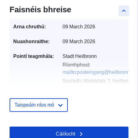
Faisnéis bhreise
keyboard_arrow_up
Arna chruthú:
09 March 2026
Nuashonraithe:
09 March 2026
Pointí teagmhála:
Stadt Heilbronn
Ríomhphost:
mailto:posteingang@heilbronn.de
Seoladh:
Marktplatz 7, Heilbronn,
74072, Deutschland
URL:
http://www.heilbronn.de
Taispeáin níos mó
Taifead Catalóige:
Curtha le data.europa.eu:
21
March 2026
Nuashonraithe ar data.europa.eu:
Cáilíocht
26 April 2026