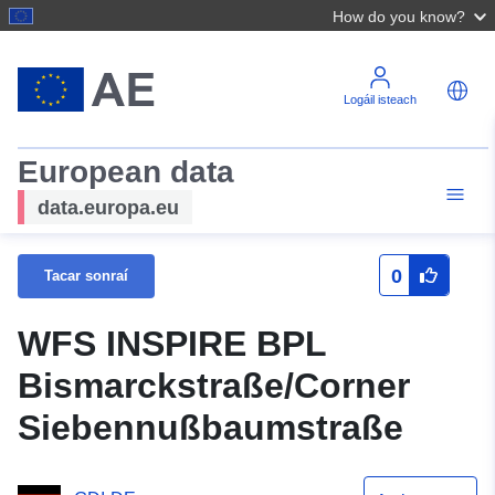
How do you know?
Logáil isteach
European data
data.europa.eu
0
Tacar sonraí
WFS INSPIRE BPL
Bismarckstraße/Corner
Siebennußbaumstraße