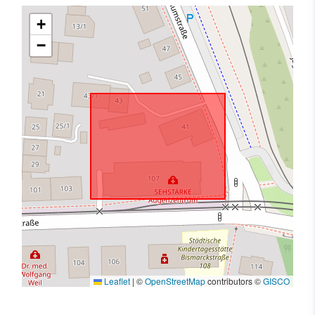
+
−
Leaflet
|
©
OpenStreetMap
contributors ©
GISCO