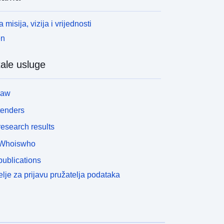
 misija, vizija i vrijednosti
en
ale usluge
law
tenders
esearch results
Whoiswho
ublications
lje za prijavu pružatelja podataka