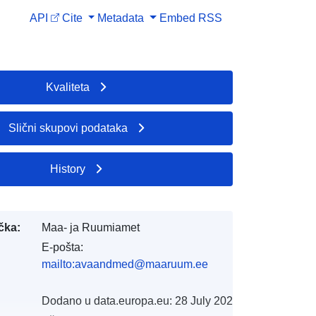
API
Cite
Metadata
Embed
RSS
Kvaliteta
Slični skupovi podataka
History
čka:
Maa- ja Ruumiamet
E-pošta:
mailto:avaandmed@maaruum.ee
Dodano u data.europa.eu:
28 July 2026