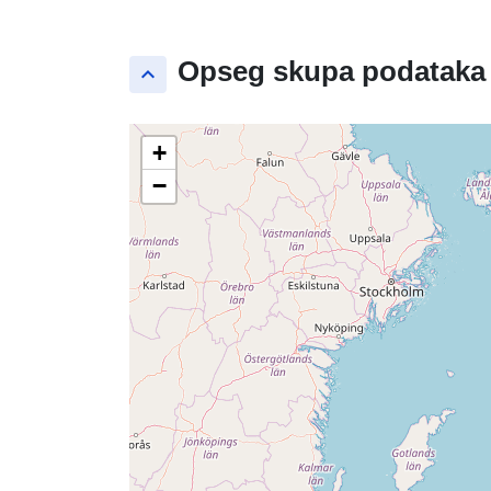
Opseg skupa podataka
keyboard_arrow_up
+
−