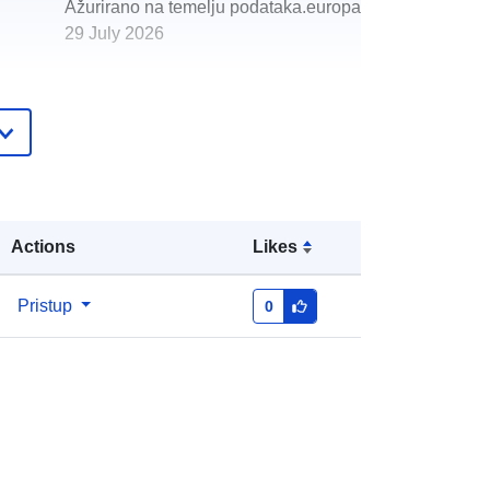
Ažurirano na temelju podataka.europa.eu:
29 July 2026
Koordinate:
[ [ 21.77, 59.83 ], [ 28.21,
59.83 ], [ 28.21, 57.51 ], [ 21.77,
57.51 ], [ 21.77, 59.83 ] ]
Tip:
Polygon
http://data.europa.eu/88u/dataset/0a
Actions
Likes
32afc3-9ade-4c46-a6e5-
8efab5380396
Pristup
0
monthly