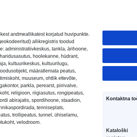
kest andmeallikatest korjatud huvipunkte.
eokodeeritud) allikregistris toodud
e: administratiivkeskus, tankla, ärihoone,
, haridusasutus, hoolekanne, hüdrant,
maja, kultuurikeskus, kultuurilugu,
, loodusobjekt, määratlemata peatus,
imiskoht, muuseum, ohtlik ettevõte,
ontor, parkla, perearst, piirivalve,
koht, religioon, riigiasutus, rongipeatus,
Kontaktna to
rdi abirajatis, spordihoone, staadion,
hnikaspordirada, tenniseplats,
atus, trollipeatus, tunnel, ühiselamu,
õtukoht, velodroom.
Kataloški