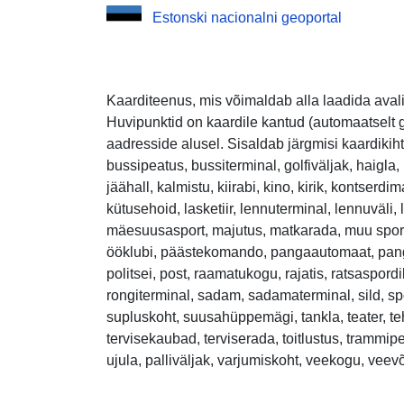
Estonski nacionalni geoportal
Kaarditeenus, mis võimaldab alla laadida avali
Huvipunktid on kaardile kantud (automaatselt g
aadresside alusel. Sisaldab järgmisi kaardikiht
bussipeatus, bussiterminal, golfiväljak, haigla
jäähall, kalmistu, kiirabi, kino, kirik, kontserdi
kütusehoid, lasketiir, lennuterminal, lennuväli
mäesuusasport, majutus, matkarada, muu sport
ööklubi, päästekomando, pangaautomaat, pangak
politsei, post, raamatukogu, rajatis, ratsaspordi
rongiterminal, sadam, sadamaterminal, sild, spo
supluskoht, suusahüppemägi, tankla, teater, te
tervisekaubad, terviserada, toitlustus, trammipe
ujula, palliväljak, varjumiskoht, veekogu, veev