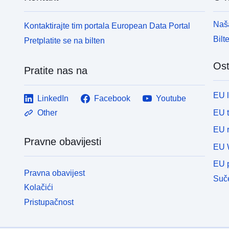
sportski objekt, sportska dvorana, stadion, mjesto
za kupanje, skijaško skakakakanje, benzinska
Naša
Kontaktirajte tim portala European Data Portal
postaja, kazalište, tehnička sportska staza, teniski
Bilt
Pretplatite se na bilten
teren, zdravstveni proizvodi, zdravstvena staza,
catering, tramsko stajalište, trolej stanici, tunel,
dormitory, bazen, igralište za bal, sklonište, vodeno
Ost
Pratite nas na
tijelo, apstrakcija vode, veloom.
EU 
LinkedIn
Facebook
Youtube
EU 
Other
EU r
Pravne obavijesti
EU 
EU p
Pravna obavijest
Suče
Kolačići
Pristupačnost