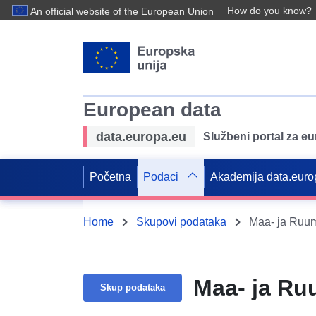
How do you know?
An official website of the European Union
European data
data.europa.eu
Službeni portal za e
Početna
Podaci
Akademija data.euro
Home
Skupovi podataka
Maa- ja Ruum
Maa- ja Ru
Skup podataka