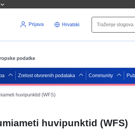
Prijava
Hrvatski
uropske podatke
pa
Zrelost otvorenih podataka
Community
Pub
iameti huvipunktid (WFS)
umiameti huvipunktid (WFS)