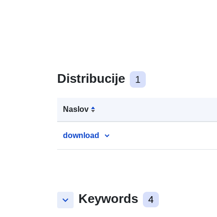
Distribucije
1
Naslov
download
Keywords
keyboard_arrow_down
4