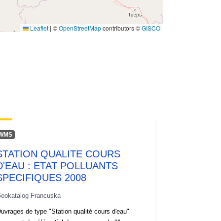
Leaflet
|
©
OpenStreetMap
contributors ©
GISCO
WMS
STATION QUALITE COURS
D'EAU : ETAT POLLUANTS
SPECIFIQUES 2008
eokatalog Francuska
uvrages de type "Station qualité cours d'eau"