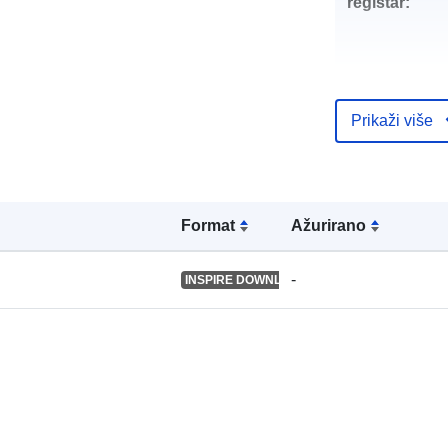
registar:
Prostorno:
Prikaži više
uriRef:
Formаt
Ažurirano
-
INSPIRE DOWNLOAD SERVICE
Periodičnost
obračuna: