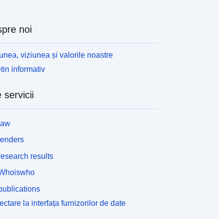
pre noi
unea, viziunea și valorile noastre
tin informativ
 servicii
law
tenders
esearch results
Whoiswho
ublications
ctare la interfața furnizorilor de date