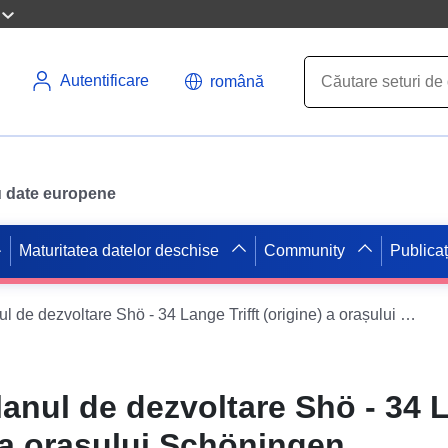
Autentificare
română
ru date europene
Maturitatea datelor deschise
Community
Publicaț
WFS privind planul de dezvoltare Shö - 34 Lange Trifft (origine) a orașului Schöningen
anul de dezvoltare Shö - 34 
e) a orașului Schöningen