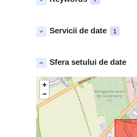
keyboard_arrow_down
Servicii de date
keyboard_arrow_down
1
Sfera setului de date
keyboard_arrow_up
+
−