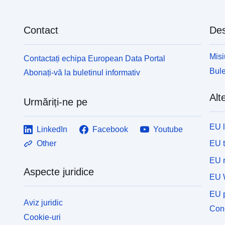
Contact
Des
Misi
Contactați echipa European Data Portal
Bule
Abonați-vă la buletinul informativ
Alte
Urmăriți-ne pe
EU 
LinkedIn
Facebook
Youtube
EU 
Other
EU r
Aspecte juridice
EU 
EU p
Aviz juridic
Cone
Cookie-uri