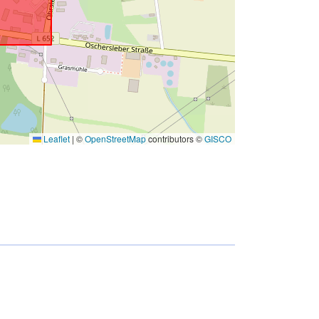
Leaflet
|
©
OpenStreetMap
contributors ©
GISCO