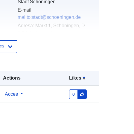
Stadt Schöningen
E-mail:
mailto:stadt@schoeningen.de
Adresa:
Markt 1, Schöningen, D-
38364, Deutschland
Adresă URL:
te
https://www.schoeningen.de/leben/b
auen-
wohnen/bauleitplanung/bauleitplaen
e-...
Actions
Likes
log:
Adăugat la data.europa.eu:
21 March
2026
Acces
0
Informații actualizate la data a.europa.eu:
26 April 2026
Coordonate:
[ [ 10.9477329,
52.1324936 ], [ 10.9731745,