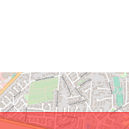
Resursă spați
Conform cu:
uriRef: