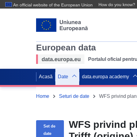
How do you know?
An official website of the European Union
European data
data.europa.eu
Portalul oficial pent
Acasă
Date
data.europa academy
Home
Seturi de date
WFS privind pl
Set de
Trifft (origin
date