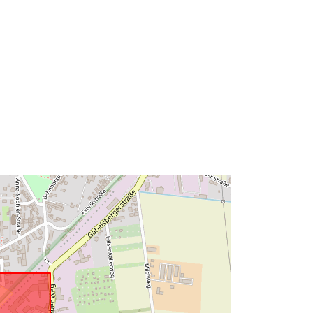
52.1324936 ], [ 10.9731745,
52.1293261 ], [ 10.9477329,
52.1293261 ], [ 10.9477329,
52.1324936 ] ]
Tip:
Polygon
ală:
Resursă:
http://data.europa.eu/eli/reg/2009/97
6
http://data.europa.eu/88u/dataset/0bf
1cbb1-2518-4fd3-83ae-
91052fb142dd