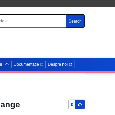
Search
ii
Documentație
Despre noi
Lange
0