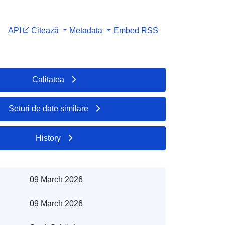
API
Citează
Metadata
Embed
RSS
Calitatea
Seturi de date similare
History
09 March 2026
09 March 2026