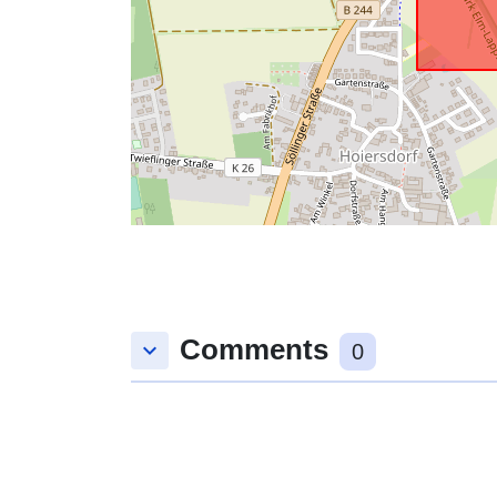
Comments
keyboard_arrow_down
0