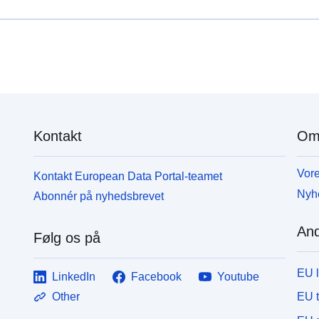
Kontakt
Om
Vore
Kontakt European Data Portal-teamet
Nyh
Abonnér på nyhedsbrevet
And
Følg os på
EU 
LinkedIn
Facebook
Youtube
EU 
Other