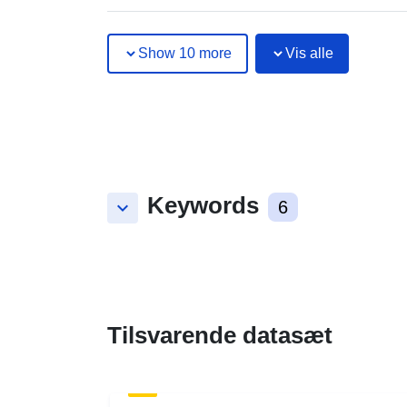
Show 10 more
Vis alle
Keywords
keyboard_arrow_down
6
Tilsvarende datasæt