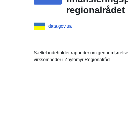
regionalrådet
data.gov.ua
Sættet indeholder rapporter om gennemførelse
virksomheder i Zhytomyr Regionalråd