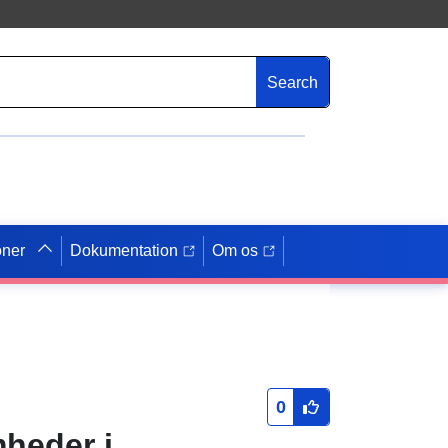
Search
oner
Dokumentation
Om os
0
heder i