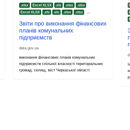
.xlsx
Excel XLSX
.xls
.xlsx
.xlsx
...
Excel XLSX
.xls
.xls
.xlsx
.xlsx
Звіти про виконання фінансових
планів комунальних
підприємств
data.gov.ua
d
виконання фінансових планів комунальних
підприємств спільної власності територіальних
І
громад, селищ, міст Черкаської області
к
р