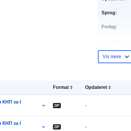
Sprog:
Forlag:
Kontaktpunkt
Vis mere
Fortegnelse 
kataloger:
Format
Opdateret
 КНП за I
Identifikatore
-
ZIP
 КНП за I
uriRef:
-
ZIP