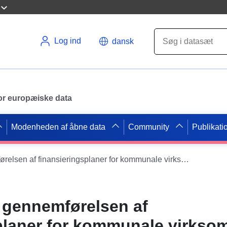
Log ind
dansk
 for europæiske data
Modenheden af åbne data
Community
Publikati
Rapporter om gennemførelsen af finansieringsplaner for kommunale virksomheder i regionalrådet i Zhytomyr
 gennemførelsen af
planer for kommunale virksom