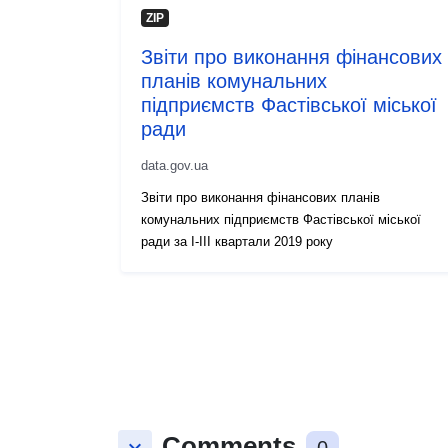
ZIP
Звіти про виконання фінансових
планів комунальних
підприємств Фастівської міської
ради
data.gov.ua
Звіти про виконання фінансових планів
комунальних підприємств Фастівської міської
ради за І-ІІІ квартали 2019 року
Comments
keyboard_arrow_down