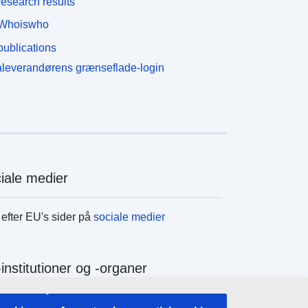
esearch results
Whoiswho
ublications
leverandørens grænseflade-login
iale medier
efter EU's sider på
sociale medier
institutioner og -organer
efter alle EU-institutioner og -organer