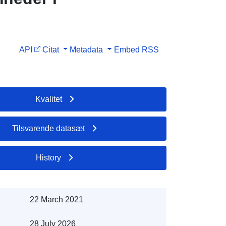
API
Citat
Metadata
Embed
RSS
Kvalitet
Tilsvarende datasæt
History
22 March 2021
28 July 2026