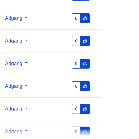
cf21feb2eaea
Adgang
0
1.0
Adgang
0
Adgang
0
Adgang
0
Adgang
0
Adgang
0