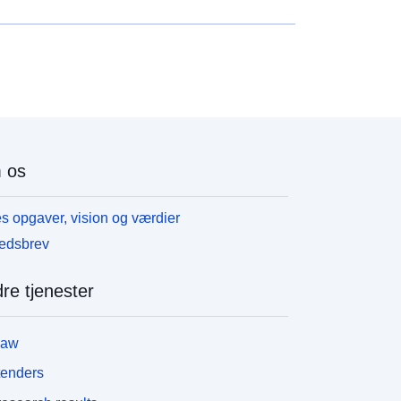
 os
s opgaver, vision og værdier
edsbrev
re tjenester
law
tenders