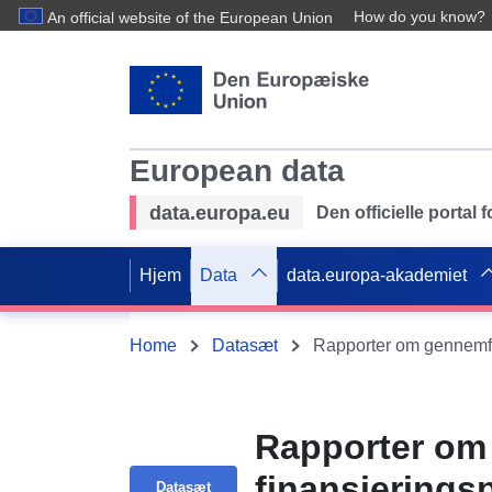
How do you know?
An official website of the European Union
European data
data.europa.eu
Den officielle portal
Hjem
Data
data.europa-akademiet
Home
Datasæt
Rapporter om
finansierings
Datasæt