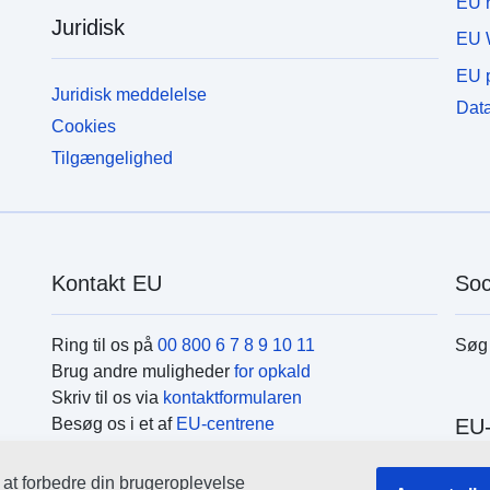
EU r
Juridisk
EU 
EU p
Juridisk meddelelse
Data
Cookies
Tilgængelighed
Kontakt EU
Soc
Ring til os på
00 800 6 7 8 9 10 11
Søg 
Brug andre muligheder
for opkald
Skriv til os via
kontaktformularen
Besøg os i et af
EU-centrene
EU-
r at forbedre din brugeroplevelse
Søg 