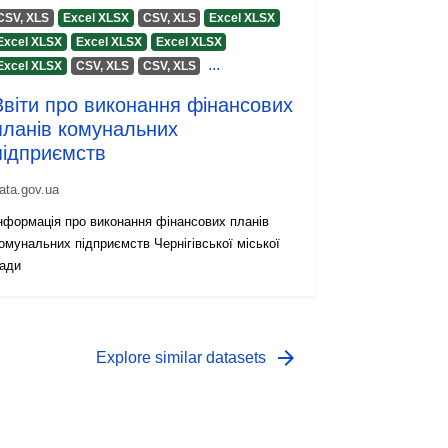
CSV, XLS
Excel XLSX
CSV, XLS
Excel XLSX
Excel XLSX
Excel XLSX
Excel XLSX
...
Excel XLSX
CSV, XLS
CSV, XLS
Звіти про виконання фінансових
планів комунальних
підприємств
ata.gov.ua
нформація про виконання фінансових планів
омунальних підприємств Чернігівської міської
ади
arrow_forward
Explore similar datasets