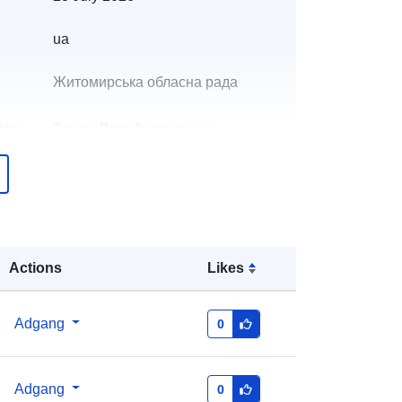
ua
Житомирська обласна рада
er:
Ткачук Віра Анатоліївна
E-mail:
mailto:petitions@zt.gov.ua
over
Tilføjet til data.europa.eu:
08 May
2026
Opdateret på data.europa.eu:
30
Actions
Likes
July 2026
r:
0c2a1fdc-2f45-4d25-8de0-
Adgang
0
cf21feb2eaea
http://data.europa.eu/88u/dataset/0c
Adgang
0
2a1fdc-2f45-4d25-8de0-