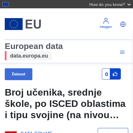
How do you know?
Inloggen
European data
data.europa.eu
0
Dataset
Broj učenika, srednje
škole, po ISCED oblastima
i tipu svojine (na nivou
škola), 2025-26