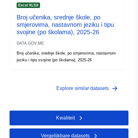
Excel XLSX
Broj učenika, srednje škole, po
smjerovima, nastavnom jeziku i tipu
svojine (po školama), 2025-26
DATA.GOV.ME
Broj učenika, srednje škole, po smjerovima, nastavnom
jeziku i tipu svojine (po školama), 2025-26
arrow_forward
Explore similar datasets
Kwaliteit
Vergelijkbare datasets