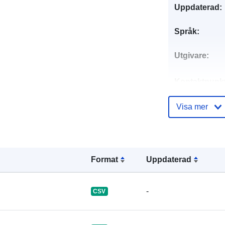
Uppdaterad:
Språk:
Utgivare:
Kontaktpunkt
Visa mer
Katalogregist
Format
Uppdaterad
-
CSV
Identifierare: