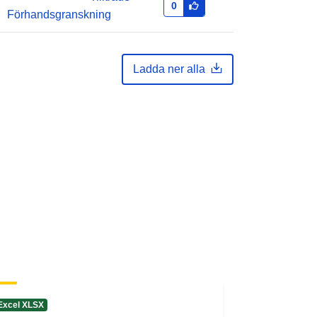
0
http://data.europa.eu/88u/dataset/0e
Förhandsgranskning
580964-4fb9-48e5-a98b-
770d7d7d1381
Ladda ner alla
rmati
1.0
Excel XLSX