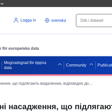
Logga in
svenska
en för europeiska data
Mognadsgrad för öppna
Community
Publica
data
Дані про зелені насадження, що підлягають видаленню, відповідно до виданих актів обстеження зелених насаджень
ені насадження, що підлягаю