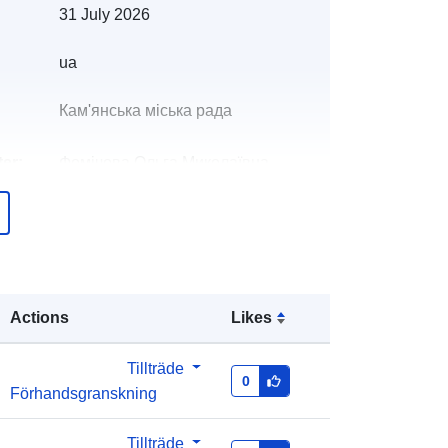
31 July 2026
ua
Кам'янська міська рада
er:
Фомічова Ольга Миколаївна
E-postadress:
mailto:eko@kam.gov.ua
er:
Läggs till i data.europa.eu:
08 May
2026
Actions
Likes
Uppdaterad på data.europa.eu:
01
August 2026
Tillträde
0
Förhandsgranskning
0e580964-4fb9-48e5-a98b-
770d7d7d1381
Tillträde