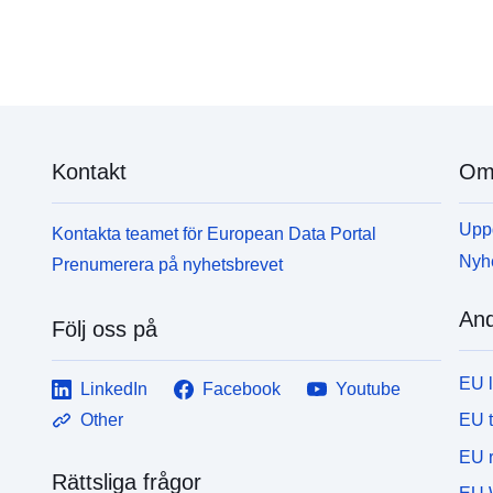
Kontakt
Om 
Uppd
Kontakta teamet för European Data Portal
Nyh
Prenumerera på nyhetsbrevet
And
Följ oss på
EU 
LinkedIn
Facebook
Youtube
EU 
Other
EU r
Rättsliga frågor