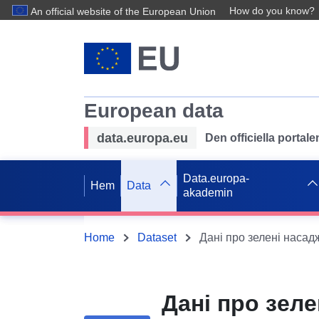
How do you know?
An official website of the European Union
European data
data.europa.eu
Den officiella portal
Data.europa-
Hem
Data
akademin
Home
Dataset
Дані про зел