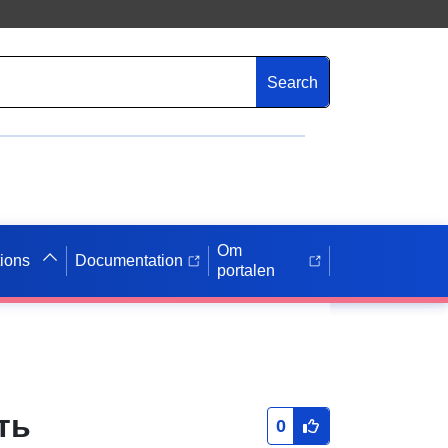
Search
Om
tions
Documentation
portalen
ть
0