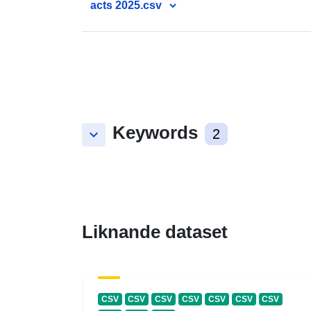
acts 2025.csv
Keywords
keyboard_arrow_down
2
Liknande dataset
CSV
CSV
CSV
CSV
CSV
CSV
CSV