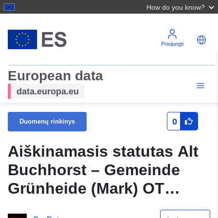
How do you know?
Prisijungti
European data
data.europa.eu
0
Duomenų rinkinys
Aiškinamasis statutas Alt
Buchhorst – Gemeinde
Grünheide (Mark) OT
Grünheide (WFS)