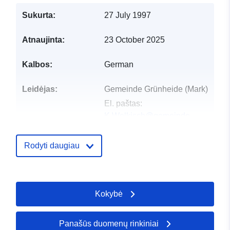
Sukurta:
27 July 1997
Atnaujinta:
23 October 2025
Kalbos:
German
Leidėjas:
Gemeinde Grünheide (Mark)
El. paštas:
K.Welkisch@gemeinde-
gruenheide.de
Rodyti daugiau
Kontaktinis
Grünheide (Mark)
punktas:
El. paštas:
mailto:K.Welkisch@gemeinde-
Kokybė
gruenheide.de
URL:
https://www.gruenheide-
mark.de
Panašūs duomenų rinkiniai