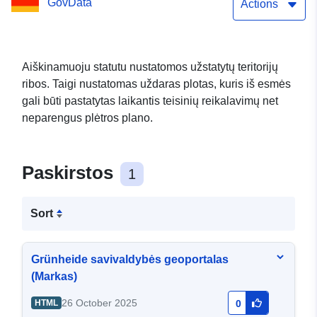
GovData
Actions
Aiškinamuoju statutu nustatomos užstatytų teritorijų
ribos. Taigi nustatomas uždaras plotas, kuris iš esmės
gali būti pastatytas laikantis teisinių reikalavimų net
neparengus plėtros plano.
Paskirstos
1
Sort
Grünheide savivaldybės geoportalas
(Markas)
26 October 2025
HTML
0