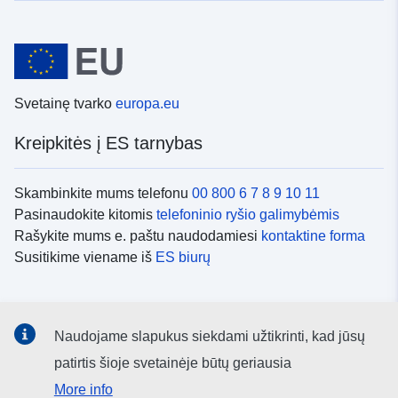
Svetainę tvarko
europa.eu
Kreipkitės į ES tarnybas
Skambinkite mums telefonu
00 800 6 7 8 9 10 11
Pasinaudokite kitomis
telefoninio ryšio galimybėmis
Rašykite mums e. paštu naudodamiesi
kontaktine forma
Susitikime viename iš
ES biurų
Socialiniai tinklai
Naudojame slapukus siekdami užtikrinti, kad jūsų
ES
socialinių tinklų kanalai
patirtis šioje svetainėje būtų geriausia
More info