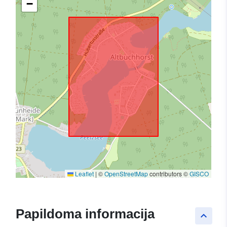
−
Leaflet
|
©
OpenStreetMap
contributors ©
GISCO
Papildoma informacija
keyboard_arrow_up