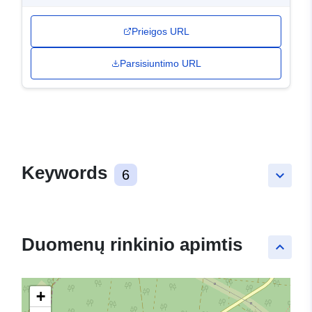
Prieigos URL
Parsisiuntimo URL
Keywords
6
keyboard_arrow_down
Duomenų rinkinio apimtis
keyboard_arrow_up
+