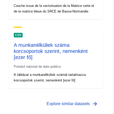
Couche issue de la vectorisation de la Matrice verte et
de la matrice bleue du SRCE de Basse-Normandie
CSV
A munkanélküliek száma
korcsoportok szerint, nemenként
[ezer fő]
Portalul național de date publice
A táblázat a munkanélküliek számát tartalmazza
korcsoportok szerint, nemenként [ezer fő]
arrow_forward
Explore similar datasets