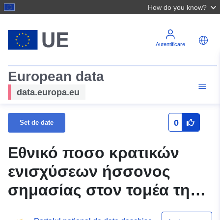
How do you know?
Autentificare
European data
data.europa.eu
0
Set de date
Εθνικό ποσο κρατικών
ενισχύσεων ήσσονος
σημασίας στον τομέα της
Γεωργίας