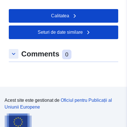
Calitatea
Seturi de date similare
Comments
keyboard_arrow_down
0
Acest site este gestionat de
Oficiul pentru Publicații al
Uniunii Europene