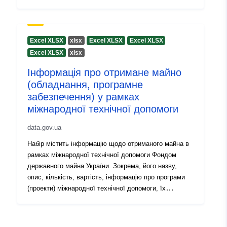
їх виконавців та реципієнтів.
Excel XLSX
хlsx
Excel XLSX
Excel XLSX
Excel XLSX
хlsx
Інформація про отримане майно
(обладнання, програмне
забезпечення) у рамках
міжнародної технічної допомоги
data.gov.ua
Набір містить інформацію щодо отриманого майна в
рамках міжнародної технічної допомоги Фондом
державного майна України. Зокрема, його назву,
опис, кількість, вартість, інформацію про програми
(проекти) міжнародної технічної допомоги, їх
виконавців та реципієнтів.