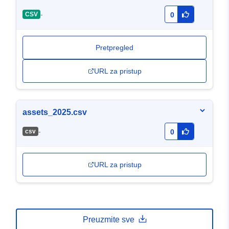
-
CSV
0
Pretpregled
URL za pristup
assets_2025.csv
-
сsv
0
URL za pristup
Preuzmite sve