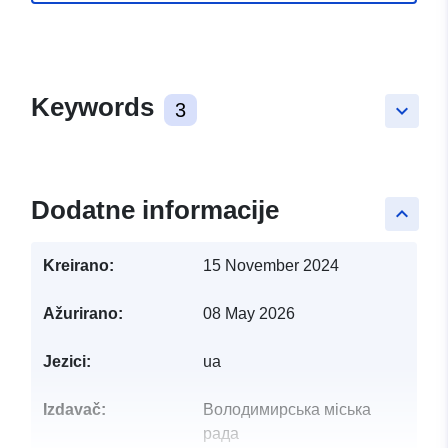
Keywords
3
keyboard_arrow_down
Dodatne informacije
keyboard_arrow_up
Kreirano:
15 November 2024
Ažurirano:
08 May 2026
Jezici:
ua
Izdavač:
Володимирська міська
рада