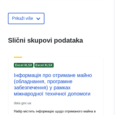
Kontaktna točka:
Підгурець Катерина Анатоліївна
E-pošta:
Prikaži više
mailto:international@volodymyrra
Kataloški
Dodano u data.europa.eu:
28 July
Slični skupovi podataka
registar:
Ažurirano na temelju podataka.eu
29 July 2026
Identifikatori:
0f6f8735-80ab-4c84-85b9-
Excel XLSX
Excel XLSX
3d7d37ad8315
Інформація про отримане майно
(обладнання, програмне
uriRef:
http://data.europa.eu/88u/dataset/
забезпечення) у рамках
80ab-4c84-85b9-3d7d37ad8315
міжнародної технічної допомоги
Informacije o
1.0
data.gov.ua
verziji:
Набір містить інформацію щодо отриманого майна в