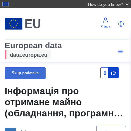
How do you know?
Prijava
European data
data.europa.eu
0
Skup podataka
Інформація про
отримане майно
(обладнання, програмне
забезпечення) у рамках