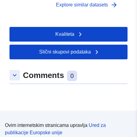
arrow_forward
Explore similar datasets
Kvaliteta
Slični skupovi podataka
Comments
keyboard_arrow_down
0
Ovim internetskim stranicama upravlja
Ured za
publikacije Europske unije