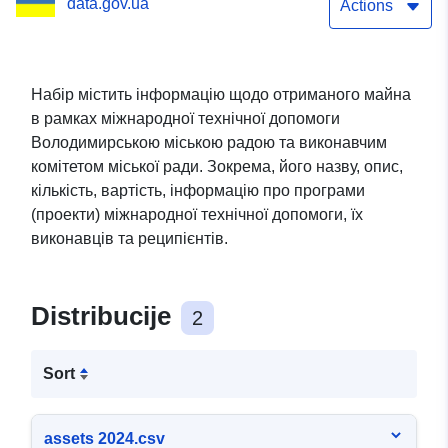
data.gov.ua
міжнародної технічної
Actions
допомоги
Набір містить інформацію щодо отриманого майна
в рамках міжнародної технічної допомоги
Володимирською міською радою та виконавчим
комітетом міської ради. Зокрема, його назву, опис,
кількість, вартість, інформацію про програми
(проекти) міжнародної технічної допомоги, їх
виконавців та реципієнтів.
Distribucije
2
Sort
assets 2024.csv