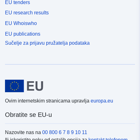
EU tenders
EU research results
EU Whoiswho
EU publications
Sučelje za prijavu pružatelja podataka
Ovim internetskim stranicama upravlja
europa.eu
Obratite se EU-u
Nazovite nas na
00 800 6 7 8 9 10 11
Ili iskoristite neku od ostalih opcija za
kontakt telefonom