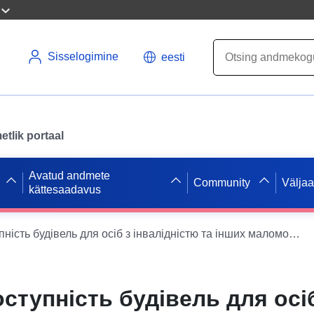
Sisselogimine
eesti
tlik portaal
Avatud andmete
Community
Välja
kättesaadavus
Дані про доступність будівель для осіб з інвалідністю та інших маломобільних груп населення
оступність будівель для осі