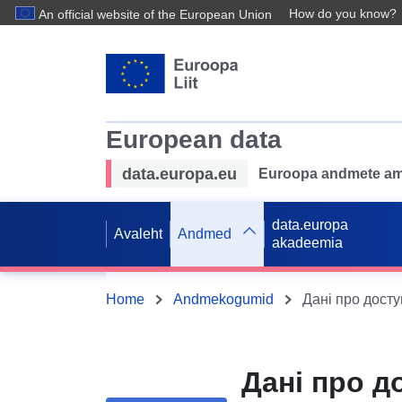
How do you know?
An official website of the European Union
European data
data.europa.eu
Euroopa andmete ame
data.europa
Avaleht
Andmed
akadeemia
Home
Andmekogumid
Дані про д