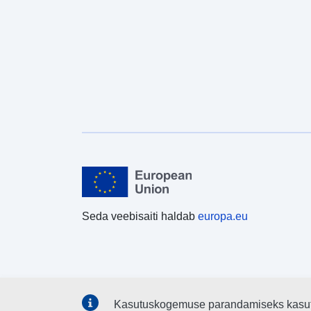
Seda veebisaiti haldab
europa.eu
Kasutuskogemuse parandamiseks kasu