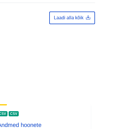
8d4b6-9a2e-464c-9aee-
0460e04e231d
Laadi alla kõik
ve:
1.0
CSV
CSV
Andmed hoonete