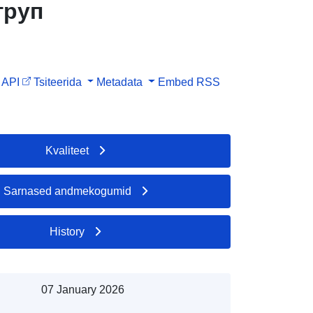
груп
API
Tsiteerida
Metadata
Embed
RSS
Kvaliteet
Sarnased andmekogumid
History
07 January 2026