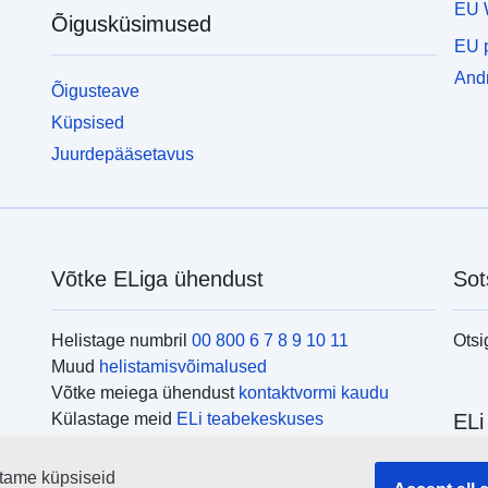
EU 
Õigusküsimused
EU p
Andm
Õigusteave
Küpsised
Juurdepääsetavus
Võtke ELiga ühendust
Sot
Helistage numbril
00 800 6 7 8 9 10 11
Otsi
Muud
helistamisvõimalused
Võtke meiega ühendust
kontaktvormi kaudu
Külastage meid
ELi teabekeskuses
ELi
tame küpsiseid
Otsi