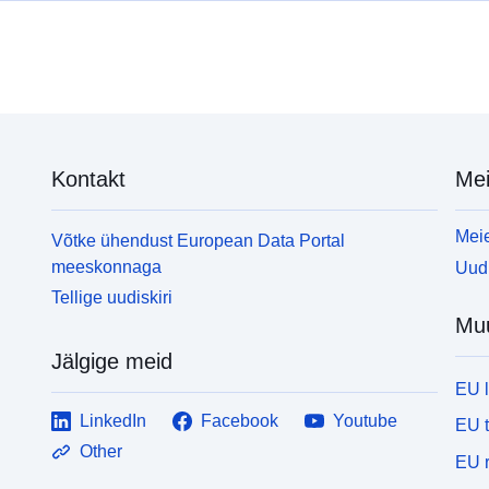
Kontakt
Mei
Meie
Võtke ühendust European Data Portal
meeskonnaga
Uudi
Tellige uudiskiri
Mu
Jälgige meid
EU 
LinkedIn
Facebook
Youtube
EU 
Other
EU r