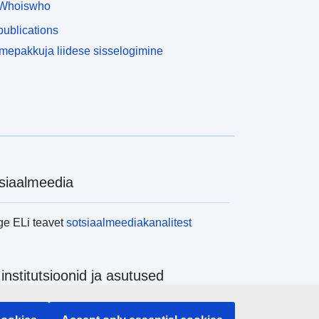
Whoiswho
ublications
epakkuja liidese sisselogimine
siaalmeedia
ge ELi teavet
sotsiaalmeediakanalitest
 institutsioonid ja asutused
ge kõiki ELi institutsioone ja ameteid