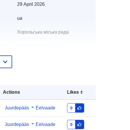
29 April 2026
ua
Хорольська міська рада
id:
Тягній Юрій Іванович
E-Mail:
mailto:zagal_horol@ukr.net
e:
Lisatud andmetele.europa.eu:
28 July
2026
Ajakohastatud veebisaidil Data.europa.eu:
Actions
Likes
29 July 2026
id:
0f88d4b6-9a2e-464c-9aee-
Juurdepääs
Eelvaade
0
0460e04e231d
Juurdepääs
Eelvaade
0
http://data.europa.eu/88u/dataset/0f8