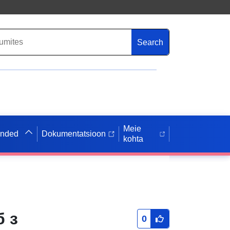
Search
Meie
anded
Dokumentatsioon
kohta
б з
0