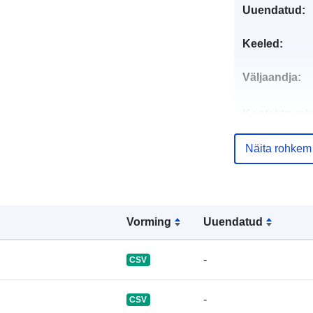
Uuendatud:
Keeled:
Väljaandja:
Kontaktpunkt
Näita rohkem
Kataloogi kirj
Vorming
Uuendatud
Identifikaator
-
CSV
-
CSV
uriRef: