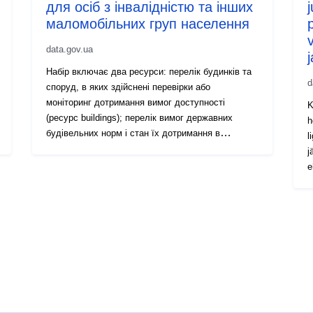
для осіб з інвалідністю та інших
маломобільних груп населення
data.gov.ua
Набір включає два ресурси: перелік будинків та
d
споруд, в яких здійснені перевірки або
моніторинг дотримання вимог доступності
K
(ресурс buildings); перелік вимог державних
h
будівельних норм і стан їх дотримання в
l
будівлях та спорудах (ресурс norms)
j
e
h