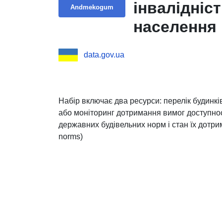
інвалідніс
Andmekogum
населення
data.gov.ua
Набір включає два ресурси: перелік будинків
або моніторинг дотримання вимог доступност
державних будівельних норм і стан їх дотри
norms)