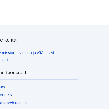
e kohta
 missioon, visioon ja väärtused
skiri
ud teenused
law
tenders
esearch results