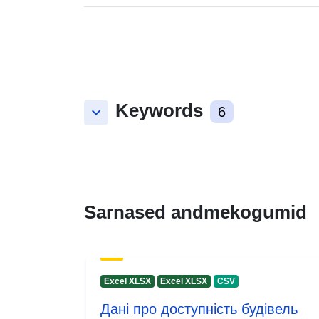
Keywords
keyboard_arrow_down
6
Sarnased andmekogumid
Excel XLSX
Excel XLSX
CSV
Дані про доступність будівель