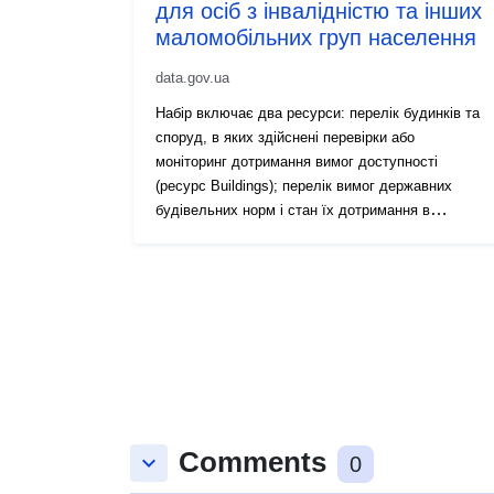
для осіб з інвалідністю та інших
маломобільних груп населення
data.gov.ua
Набір включає два ресурси: перелік будинків та
споруд, в яких здійснені перевірки або
моніторинг дотримання вимог доступності
(ресурс Buildings); перелік вимог державних
будівельних норм і стан їх дотримання в
будівлях та спорудах (ресурс Norms).
Comments
keyboard_arrow_down
0