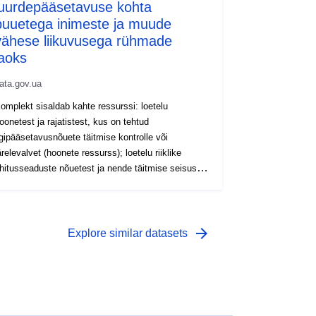
juurdepääsetavuse kohta
puuetega inimeste ja muude
vähese liikuvusega rühmade
jaoks
ata.gov.ua
omplekt sisaldab kahte ressurssi: loetelu
oonetest ja rajatistest, kus on tehtud
igipääsetavusnõuete täitmise kontrolle või
ärelevalvet (hoonete ressurss); loetelu riiklike
hitusseaduste nõuetest ja nende täitmise seisust
oonetes ja rajatistes (ressursinormid);
arrow_forward
Explore similar datasets