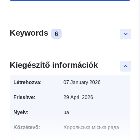
Keywords
6
keyboard_arrow_down
Kiegészítő információk
keyboard_arrow_up
Létrehozva:
07 January 2026
Frissítve:
29 April 2026
Nyelv:
ua
Közzétevő:
Хорольська міська рада