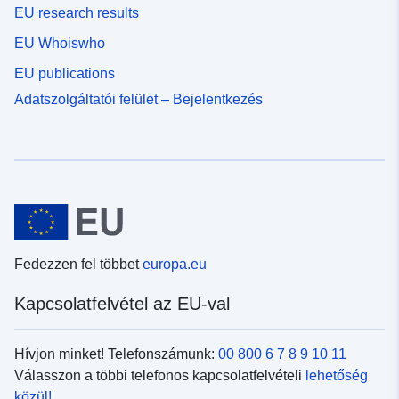
EU research results
EU Whoiswho
EU publications
Adatszolgáltatói felület – Bejelentkezés
Fedezzen fel többet
europa.eu
Kapcsolatfelvétel az EU-val
Hívjon minket! Telefonszámunk:
00 800 6 7 8 9 10 11
Válasszon a többi telefonos kapcsolatfelvételi
lehetőség
közül!