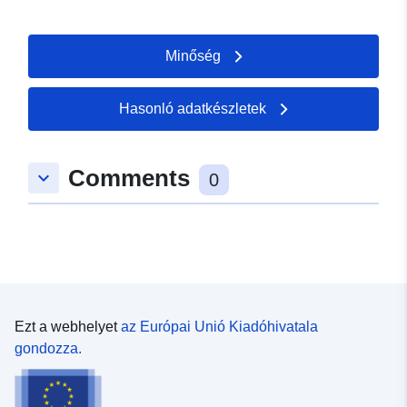
Minőség
Hasonló adatkészletek
Comments
keyboard_arrow_down
0
Ezt a webhelyet
az Európai Unió Kiadóhivatala
gondozza.