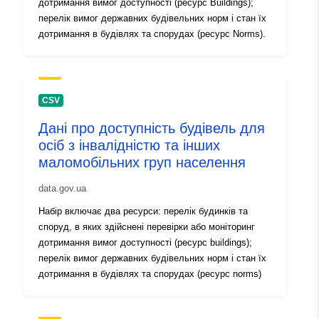
дотримання вимог доступності (ресурс Buildings);
перелік вимог державних будівельних норм і стан їх
дотримання в будівлях та спорудах (ресурс Norms).
CSV
Дані про доступність будівель для
осіб з інвалідністю та інших
маломобільних груп населення
data.gov.ua
Набір включає два ресурси: перелік будинків та
споруд, в яких здійснені перевірки або моніторинг
дотримання вимог доступності (ресурс buildings);
перелік вимог державних будівельних норм і стан їх
дотримання в будівлях та спорудах (ресурс norms)