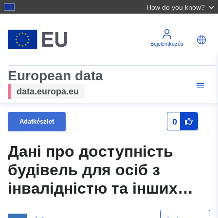
How do you know?
Bejelentkezés
European data
data.europa.eu
0
Adatkészlet
Дані про доступність
будівель для осіб з
інвалідністю та інших
маломобільних груп