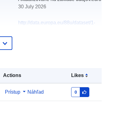
30 July 2026
http://data.europa.eu/88u/dataset/1-
250000-land-capability-for-
agriculture-wms
Actions
Likes
Prístup
Náhľad
0