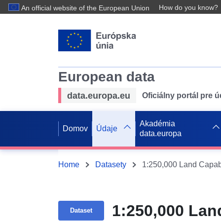
How do you know?
An official website of the European Union
European data
data.europa.eu
Oficiálny portál pre 
Akadémia
Domov
Údaje
data.europa
Home
Datasety
1:250,000 Land Capabi
1:250,000 Lan
Dataset