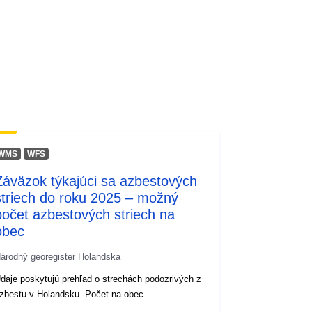
WMS
WFS
Záväzok týkajúci sa azbestových
striech do roku 2025 – možný
počet azbestových striech na
obec
árodný georegister Holandska
daje poskytujú prehľad o strechách podozrivých z
zbestu v Holandsku. Počet na obec.