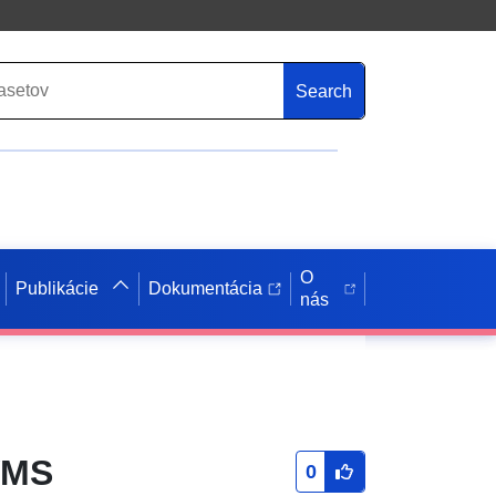
Search
O
Publikácie
Dokumentácia
nás
 WMS
0