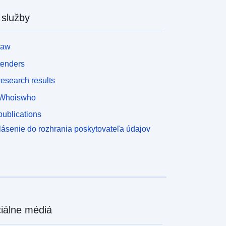
 služby
law
tenders
esearch results
Whoiswho
ublications
lásenie do rozhrania poskytovateľa údajov
iálne médiá