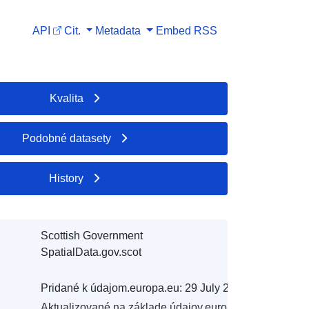
API
Cit.
Metadata
Embed
RSS
Kvalita
Podobné datasety
History
Scottish Government
SpatialData.gov.scot
Pridané k údajom.europa.eu:
29 July 2026
Aktualizované na základe údajov.europa.eu: