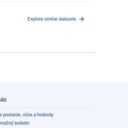
arrow_forward
Explore similar datasets
nás
 poslanie, vízia a hodnoty
rmačný bulletin