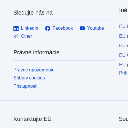
Iné
Sledujte nás na
EU 
LinkedIn
Facebook
Youtube
EU 
Other
EU r
Právne informácie
EU 
EU p
Právne upozornenie
Prih
Súbory cookies
Prístupnosť
Kontaktujte EÚ
Soc