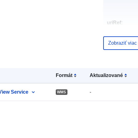
uriRef:
Zobraziť viac
Formát
Aktualizované
 View Service
-
WMS