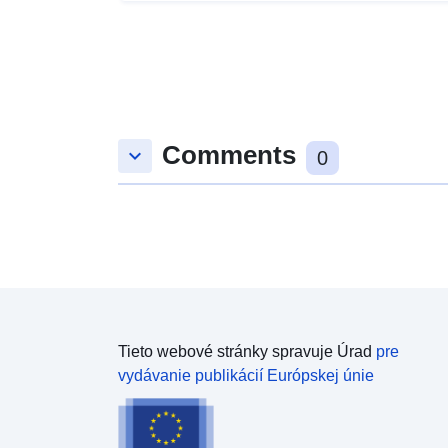
Comments
keyboard_arrow_down
0
Tieto webové stránky spravuje Úrad
pre
vydávanie publikácií Európskej únie