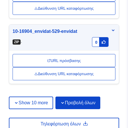
Διεύθυνση URL καταφόρτωσης
10-16904_envidat-529-envidat
-
ZIP
0
URL πρόσβασης
Διεύθυνση URL καταφόρτωσης
Show 10 more
Προβολή όλων
Τηλεφόρτωση όλων