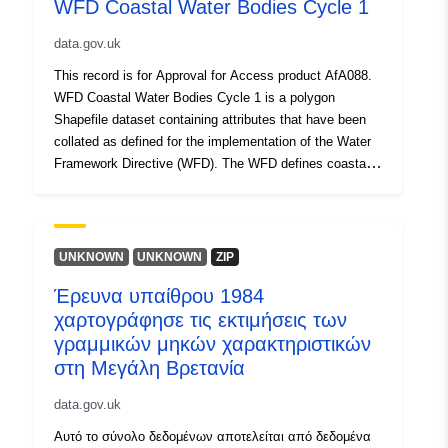
WFD Coastal Water Bodies Cycle 1
Αναγνωριστικά:
10.16904_ENVIDAT.529@envidat
data.gov.uk
uriRef:
http://data.europa.eu/88u/dataset/1
This record is for Approval for Access product AfA088.
16904_envidat-529-envidat
WFD Coastal Water Bodies Cycle 1 is a polygon
Shapefile dataset containing attributes that have been
collated as defined for the implementation of the Water
Framework Directive (WFD). The WFD defines coastal
water bodies as ‘…a surface water on the landward side
of a line, every point of which is at a distance of one
nautical mile on the seaward side from the nearest point
of the baseline from which the breadth of territorial
UNKNOWN
UNKNOWN
ZIP
waters is measured, extending where appropriate up to
Έρευνα υπαίθρου 1984
the outer limit of transitional waters’. The delineation
χαρτογράφησε τις εκτιμήσεις των
between coastal and transitional (estuarine) waters was
determined by the Environment Agency defined
γραμμικών μηκών χαρακτηριστικών
transitional water bodies (see also the Lineage
στη Μεγάλη Βρετανία
Statement in the Data Quality Info paragraph below).
data.gov.uk
Water bodies are also split and assigned to River Basin
Districts. Water bodies are attributed with a unique
Αυτό το σύνολο δεδομένων αποτελείται από δεδομένα