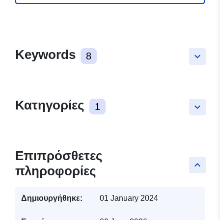
Keywords
8
keyboard_arrow_down
Κατηγορίες
1
keyboard_arrow_down
Επιπρόσθετες
keyboard_arrow_up
πληροφορίες
Δημιουργήθηκε:
01 January 2024