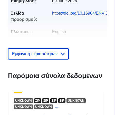
Ενημέρωση:
09 June 2026
Σελίδα
https://doi.org/10.16904/ENVIDAT
προορισμού:
Γλώσσες :
English
Εκδότης:
EnviDat
Εμφάνιση περισσότερων
Σημείο επαφής:
EnviDat
E-Mail:
mailto:envidat@wsl.ch
Παρόμοια σύνολα δεδομένων
Αρχείο
Προστίθεται στο data.europa.eu:
0
καταλόγου:
May 2026
Επικαιροποιήθηκε στα data.europa
UNKNOWN
ZIP
ZIP
ZIP
ZIP
UNKNOWN
31 July 2026
...
UNKNOWN
UNKNOWN