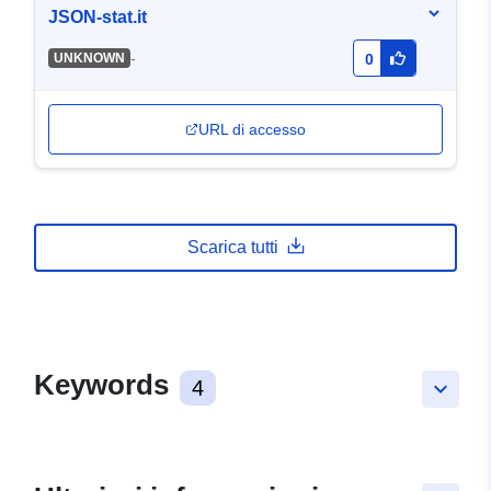
JSON-stat.it
-
UNKNOWN
0
URL di accesso
Scarica tutti
Keywords
4
keyboard_arrow_down