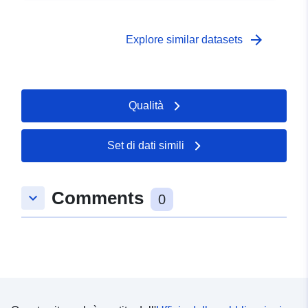
arrow_forward
Explore similar datasets
Qualità
Set di dati simili
Comments
keyboard_arrow_down
0