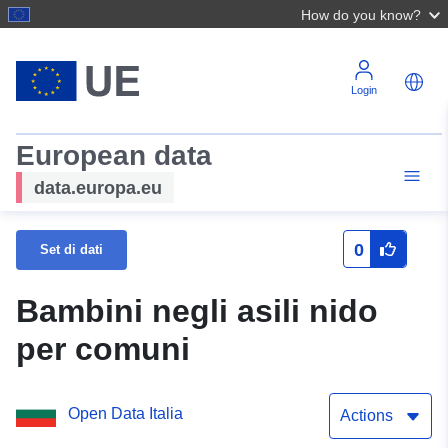
How do you know?
Login
European data
data.europa.eu
0
Set di dati
Bambini negli asili nido
per comuni
Open Data Italia
Actions