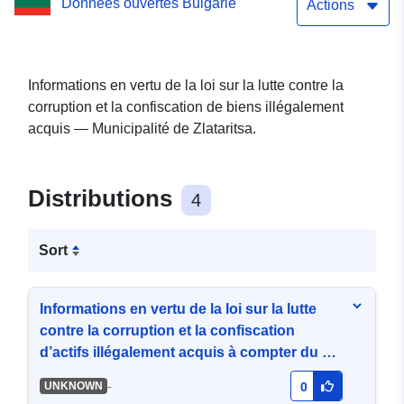
Données ouvertes Bulgarie
illégalement acquis
Actions
Informations en vertu de la loi sur la lutte contre la
corruption et la confiscation de biens illégalement
acquis — Municipalité de Zlataritsa.
Distributions
4
Sort
Informations en vertu de la loi sur la lutte
contre la corruption et la confiscation
d’actifs illégalement acquis à compter du 16
avril 2020
-
UNKNOWN
0