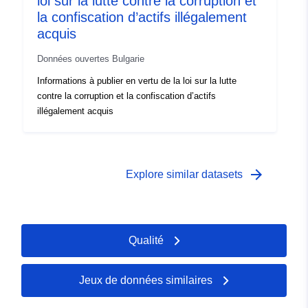
loi sur la lutte contre la corruption et
la confiscation d’actifs illégalement
acquis
Données ouvertes Bulgarie
Informations à publier en vertu de la loi sur la lutte
contre la corruption et la confiscation d’actifs
illégalement acquis
arrow_forward
Explore similar datasets
Qualité
Jeux de données similaires