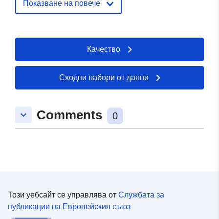
Показване на повече
Качество
Сходни набори от данни
Comments
keyboard_arrow_down
0
Този уебсайт се управлява от
Службата за
публикации на Европейския съюз