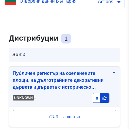
Отворени данни България
дървета с историческо
Actions
значение
Дистрибуции
1
Sort
Публичен регистър на озеленените
площи, на дълготрайните декоративни
дървета и дървета с историческо
значение
-
UNKNOWN
0
URL за достъп