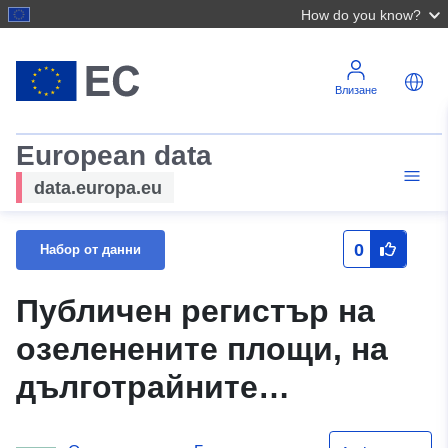
How do you know?
Влизане
European data
data.europa.eu
0
Набор от данни
Публичен регистър на
озеленените площи, на
дълготрайните
декоративни дървета и