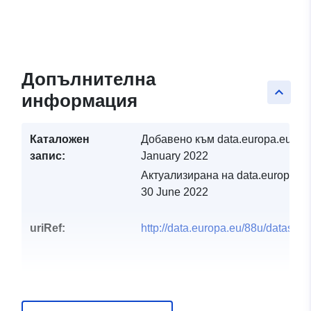
Допълнителна
keyboard_arrow_up
информация
Каталожен
Добавено към data.europa.eu:
14
запис:
January 2022
Актуализирана на data.europa.eu
30 June 2022
uriRef:
http://data.europa.eu/88u/dataset/