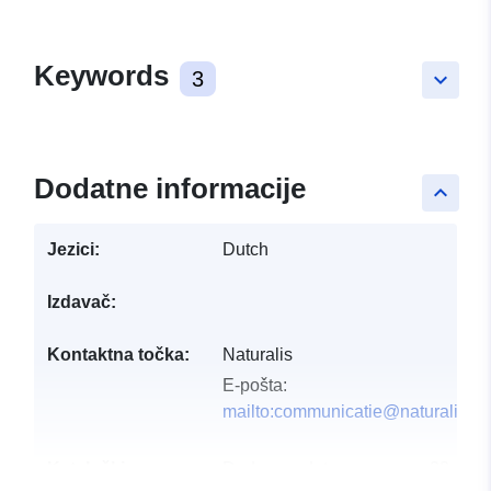
Keywords
3
keyboard_arrow_down
Dodatne informacije
keyboard_arrow_up
Jezici:
Dutch
Izdavač:
Kontaktna točka:
Naturalis
E-pošta:
mailto:communicatie@naturalis.nl
Kataloški
Dodano u data.europa.eu:
28 July