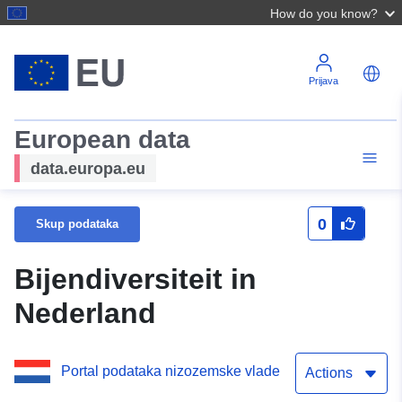
How do you know?
Prijava
European data
data.europa.eu
0
Skup podataka
Bijendiversiteit in
Nederland
Portal podataka nizozemske vlade
Actions