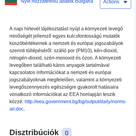
Nyílt hozzáférésű adatok Bulgária
hírlevél az országban
Actions
A napi hírlevél tájékoztatást nyújt a környezeti levegő
minőségét jellemző egyes kulcsfontosságú mutatók
küszöbértékeinek a nemzeti és európai jogszabályok
szerinti túllépéséről: szálló por (PM10), kén-dioxid,
nitrogén-dioxid, szén-monoxid és ózon. A környezeti
levegőben található káros anyagok tartalmával
kapcsolatos információkat a nemzeti és európai
jogszabályoknak megfelelően, valamint a környezeti
levegőszennyezés egészségre gyakorolt hatásaira
vonatkozó információkat az EEA honlapján teszik
közzé:
http://eea.government.bg/bg/output/daily/norms-
air.doc
.
Disztribúciók
0