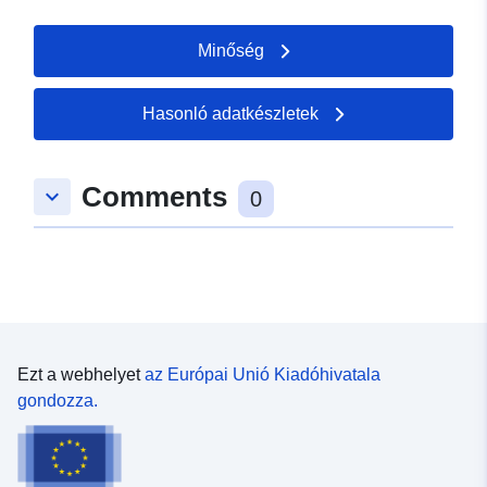
Minőség
Hasonló adatkészletek
Comments
keyboard_arrow_down
0
Ezt a webhelyet
az Európai Unió Kiadóhivatala
gondozza.