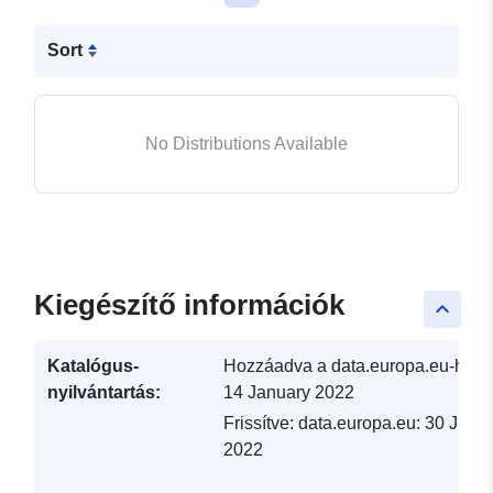
Sort
No Distributions Available
Kiegészítő információk
keyboard_arrow_up
Katalógus-
Hozzáadva a data.europa.eu-hoz:
nyilvántartás:
14 January 2022
Frissítve: data.europa.eu:
30 June
2022