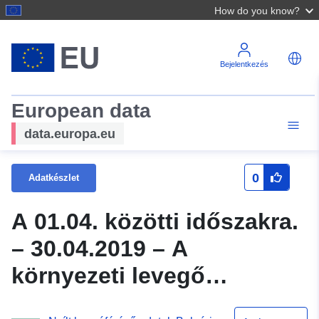
How do you know?
Bejelentkezés
European data
data.europa.eu
0
Adatkészlet
A 01.04. közötti időszakra.
– 30.04.2019 – A
környezeti levegő
minőségéről szóló napi