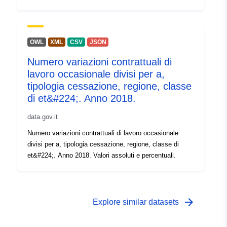
OWL
XML
CSV
JSON
Numero variazioni contrattuali di
lavoro occasionale divisi per a,
tipologia cessazione, regione, classe
di et&#224;. Anno 2018.
data.gov.it
Numero variazioni contrattuali di lavoro occasionale
divisi per a, tipologia cessazione, regione, classe di
et&#224;. Anno 2018. Valori assoluti e percentuali.
arrow_forward
Explore similar datasets