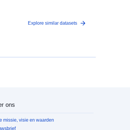
arrow_forward
Explore similar datasets
r ons
 missie, visie en waarden
wsbrief