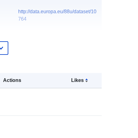
http://data.europa.eu/88u/dataset/10
764
Actions
Likes