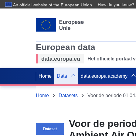
How do you know?
An official website of the European Union
European data
data.europa.eu
Het officiële portaal
Home
Data
data.europa academy
Home
Datasets
Voor de perio
Dataset
Ambient Air Qu