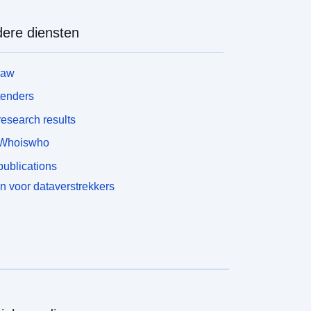
ere diensten
law
tenders
esearch results
Whoiswho
ublications
n voor dataverstrekkers