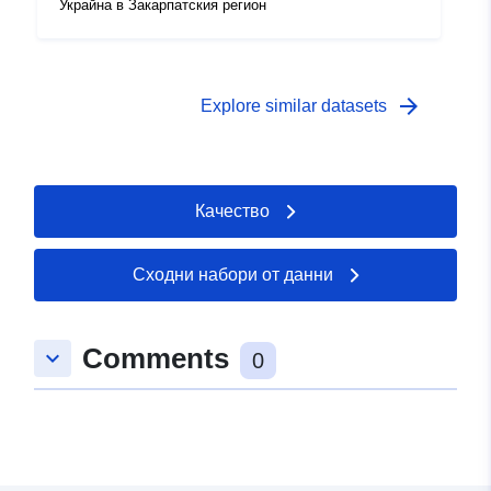
Украйна в Закарпатския регион
arrow_forward
Explore similar datasets
Качество
Сходни набори от данни
Comments
keyboard_arrow_down
0