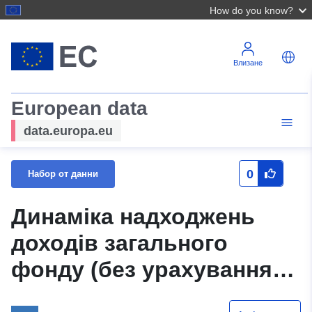
How do you know?
Влизане
European data
data.europa.eu
0
Набор от данни
Динаміка надходжень
доходів загального
фонду (без урахування
міжбюджетних