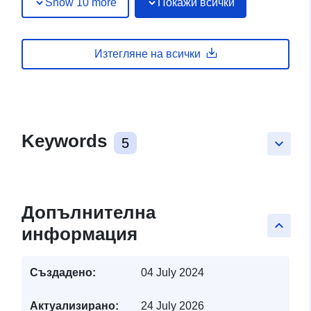
Show 10 more
Покажи всички
Изтегляне на всички
Keywords
5
keyboard_arrow_down
Допълнителна
keyboard_arrow_up
информация
Създадено:
04 July 2024
Актуализирано:
24 July 2026