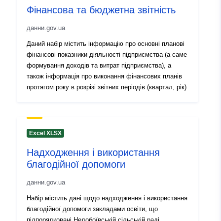
Фінансова та бюджетна звітність
uriRef:
http://data.europa.eu/88u/dataset/
данни.gov.ua
aacd-4754-b078-77148796c60e
Даний набір містить інформацію про основні планові
фінансові показники діяльності підприємства (а саме
Информация за
1.0
формування доходів та витрат підприємства), а
версията:
також інформація про виконання фінансових планів
протягом року в розрізі звітних періодів (квартал, рік)
Excel XLSX
Надходження і використання
благодійної допомоги
данни.gov.ua
Набір містить дані щодо надходження і використання
благодійної допомоги закладами освіти, що
підпорядковані Недобоївській сільській раді.