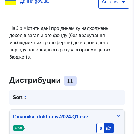
данни.gov.ua
трансфертів) до
Actions
місцевих бюджетів
Набір містить дані про динаміку надходжень
доходів загального фонду (без врахування
міжбюджетних трансфертів) до відповідного
періоду попереднього року у розрізі місцевих
бюджетів.
Дистрибуции
11
Sort
Dinamika_dokhodiv-2024-Q1.csv
-
CSV
0