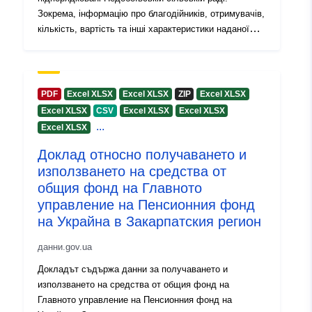
Зокрема, інформацію про благодійників, отримувачів,
кількість, вартість та інші характеристики наданої
благодійної допомоги
PDF
Excel XLSX
Excel XLSX
ZIP
Excel XLSX
Excel XLSX
CSV
Excel XLSX
Excel XLSX
...
Excel XLSX
Доклад относно получаването и
използването на средства от
общия фонд на Главното
управление на Пенсионния фонд
на Украйна в Закарпатския регион
данни.gov.ua
Докладът съдържа данни за получаването и
използването на средства от общия фонд на
Главното управление на Пенсионния фонд на