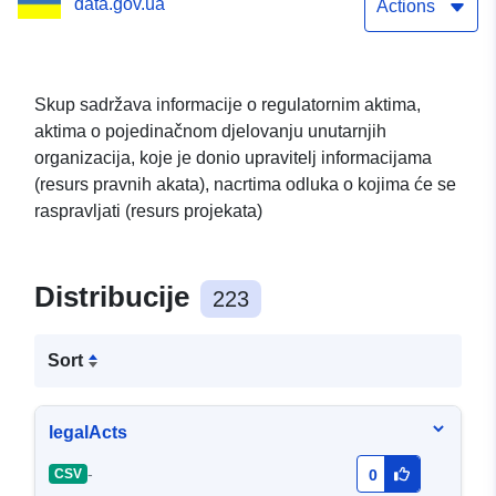
data.gov.ua
je donio upravitelj
Actions
informacijama, nacrta
odluka o kojima će se
Skup sadržava informacije o regulatornim aktima,
aktima o pojedinačnom djelovanju unutarnjih
raspravljati, kao i
organizacija, koje je donio upravitelj informacijama
dokumenta upravitelja
(resurs pravnih akata), nacrtima odluka o kojima će se
raspravljati (resurs projekata)
informacijama o definiciji
osobe (osoba) odgovorne
Distribucije
223
za objavu otvorenih
podataka
Sort
legalActs
-
CSV
0