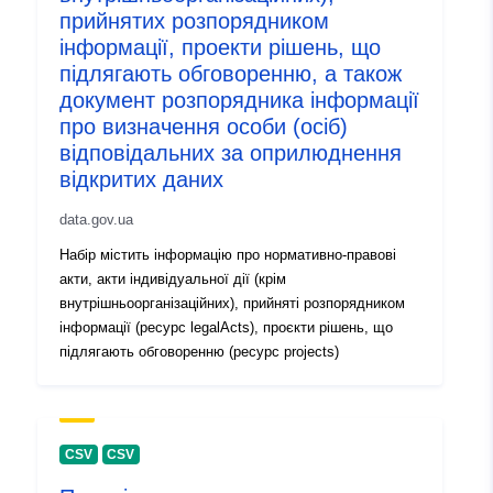
прийнятих розпорядником
інформації, проекти рішень, що
Informacije o
1.0
підлягають обговоренню, а також
verziji:
документ розпорядника інформації
про визначення особи (осіб)
відповідальних за оприлюднення
відкритих даних
data.gov.ua
Набір містить інформацію про нормативно-правові
акти, акти індивідуальної дії (крім
внутрішньоорганізаційних), прийняті розпорядником
інформації (ресурс legalActs), проєкти рішень, що
підлягають обговоренню (ресурс projects)
CSV
CSV