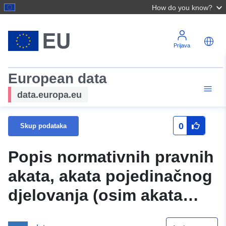
How do you know?
Prijava
European data
data.europa.eu
0
Skup podataka
Popis normativnih pravnih
akata, akata pojedinačnog
djelovanja (osim akata
unutar organizacije) koje