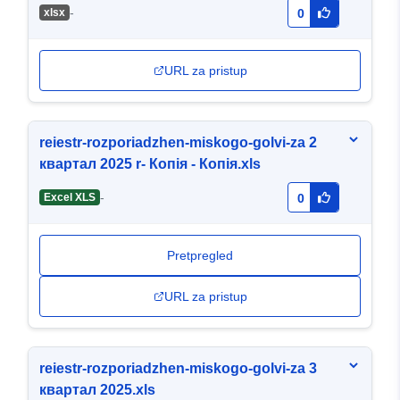
-
хlsx
0
URL za pristup
reiestr-rozporiadzhen-miskogo-golvi-za 2
квартал 2025 r- Копія - Копія.xls
-
Excel XLS
0
Pretpregled
URL za pristup
reiestr-rozporiadzhen-miskogo-golvi-za 3
квартал 2025.xls