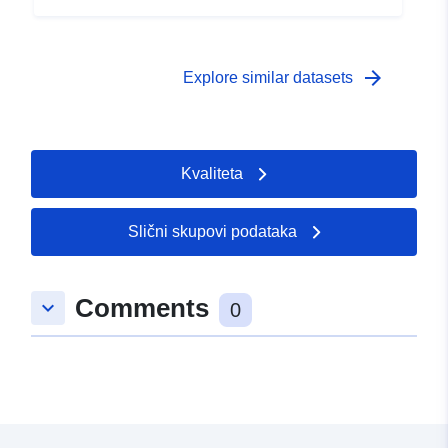
arrow_forward
Explore similar datasets
Kvaliteta
Slični skupovi podataka
Comments
keyboard_arrow_down
0