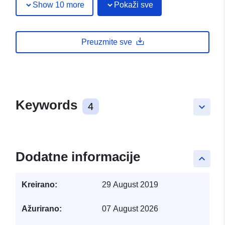
Show 10 more
Pokaži sve
Preuzmite sve
Keywords
4
keyboard_arrow_down
Dodatne informacije
keyboard_arrow_up
Kreirano:
29 August 2019
Ažurirano:
07 August 2026