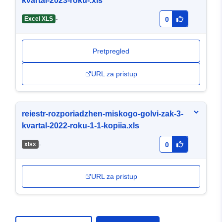
kvartal-2023-roku-.xls
-
Excel XLS
0
Pretpregled
URL za pristup
reiestr-rozporiadzhen-miskogo-golvi-zak-3-
kvartal-2022-roku-1-1-kopiia.xls
-
хlsx
0
URL za pristup