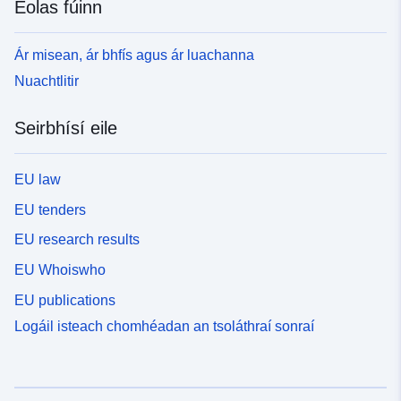
Eolas fúinn
Ár misean, ár bhfís agus ár luachanna
Nuachtlitir
Seirbhísí eile
EU law
EU tenders
EU research results
EU Whoiswho
EU publications
Logáil isteach chomhéadan an tsoláthraí sonraí