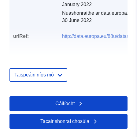
January 2022
Nuashonraithe ar data.europa.eu:
30 June 2022
uriRef:
http://data.europa.eu/88u/dataset/
Taispeáin níos mó
Cáilíocht
Tacair shonraí chosúla