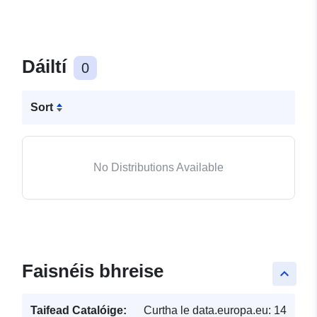
Dáiltí
0
Sort
No Distributions Available
Faisnéis bhreise
keyboard_arrow_up
Taifead Catalóige:
Curtha le data.europa.eu:
14