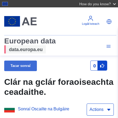
How do you know?
Logáil isteach
European data
data.europa.eu
0
Tacar sonraí
Clár na gclár foraoiseachta
ceadaithe.
Sonraí Oscailte na Bulgáire
Actions