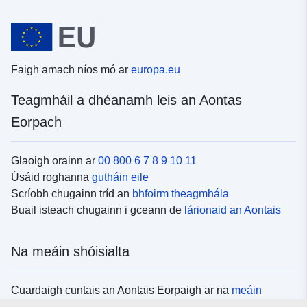
Faigh amach níos mó ar
europa.eu
Teagmháil a dhéanamh leis an Aontas
Eorpach
Glaoigh orainn ar
00 800 6 7 8 9 10 11
Úsáid roghanna
gutháin eile
Scríobh chugainn tríd an
bhfoirm theagmhála
Buail isteach chugainn i gceann de
lárionaid an Aontais
Na meáin shóisialta
Cuardaigh cuntais an Aontais Eorpaigh ar na
meáin
shóisialta