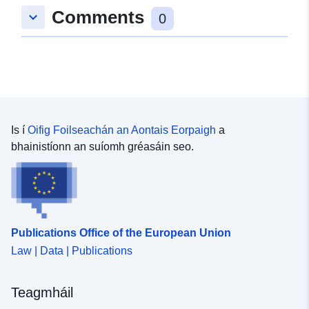
Comments
keyboard_arrow_down
0
Is í
Oifig Foilseachán an Aontais Eorpaigh
a
bhainistíonn an suíomh gréasáin seo.
Publications Office of the European Union
Law | Data | Publications
Teagmháil