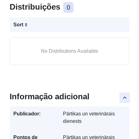
Distribuições
0
Sort
No Distributions Available
Informação adicional
keyboard_arrow_up
Publicador:
Pārtikas un veterinārais
dienests
Pontos de
Pārtikas un veterinārais