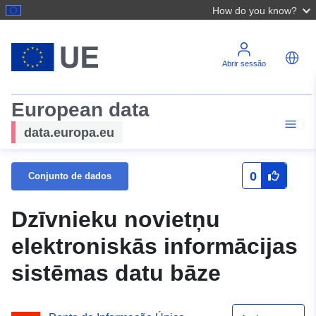
How do you know?
Abrir sessão
European data
data.europa.eu
0
Conjunto de dados
Dzīvnieku novietņu
elektroniskās informācijas
sistēmas datu bāze