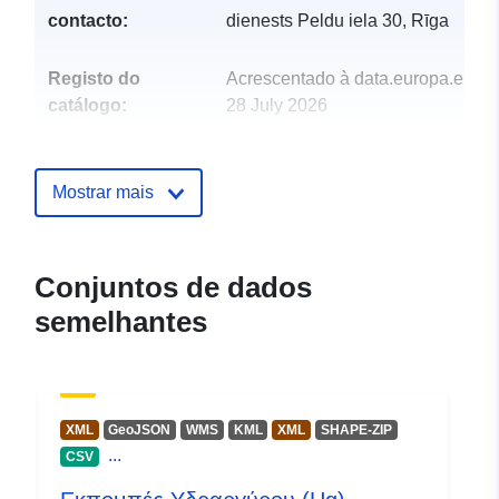
contacto:
dienests Peldu iela 30, Rīga
Registo do
Acrescentado à data.europa.eu:
catálogo:
28 July 2026
Atualizado em data.europa.eu:
29 July 2026
Mostrar mais
Identificadores:
1119
uriRef:
http://data.europa.eu/88u/dataset/
Conjuntos de dados
semelhantes
Direitos de
restricted
acesso:
XML
GeoJSON
WMS
KML
XML
SHAPE-ZIP
...
CSV