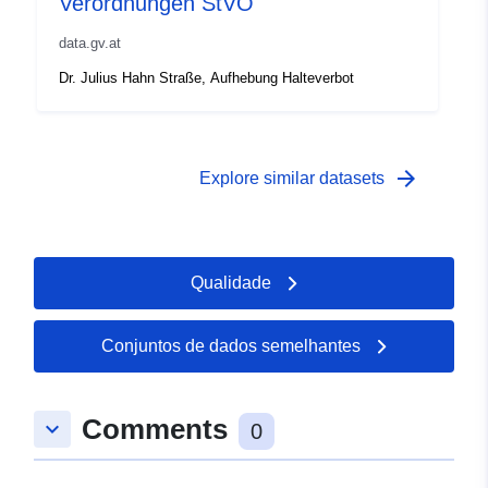
Verordnungen StVO
data.gv.at
Dr. Julius Hahn Straße, Aufhebung Halteverbot
arrow_forward
Explore similar datasets
Qualidade
Conjuntos de dados semelhantes
Comments
keyboard_arrow_down
0