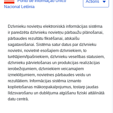
Ponto de Informação Único
Actions
Nacional Letónia
Dzīvnieku novietņu elektroniskā informācijas sistēma
ir paredzēta dzīvnieku novietņu pārbaužu plānošanai,
pārbaudes rezultātu fiksēšanai, atskaišu
sagatavošanai. Sistēma satur datus par dzīvnieku
novietni, novietnē esošajiem dzīvniekiem, to
turētājiem/īpašniekiem, dzīvnieku veselības statusiem,
dzīvnieku pārvietošanas un produkcijas realizācijas
ierobežojumiem, dzīvniekiem veicamajiem
izmeklējumiem, novietnes pārbaudes veidu un
rezultātiem. Informācijas sistēma izmanto
koplietošanas mākoņpakalpojumus, tostarp jaudas
līdzsvarošanu un dublējuma atgūšanu fiziski attālinātā
datu centrā.