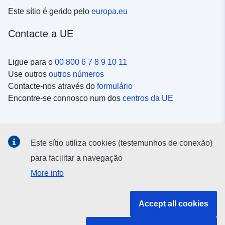
Este sítio é gerido pelo
europa.eu
Contacte a UE
Ligue para o
00 800 6 7 8 9 10 11
Use outros
outros números
Contacte-nos através do
formulário
Encontre-se connosco num dos
centros da UE
Redes sociais
Este sítio utiliza cookies (testemunhos de conexão)
Procure as contas da UE nas
redes sociais
para facilitar a navegação
More info
Instituições e organismos da UE
Accept all cookies
Pesquisar todas as instituições e órgãos da UE