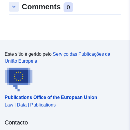
Comments
keyboard_arrow_down
0
Este sítio é gerido pelo
Serviço das Publicações da
União Europeia
Publications Office of the European Union
Law | Data | Publications
Contacto