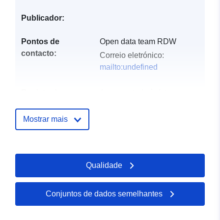
Publicador:
Pontos de
Open data team RDW
contacto:
Correio eletrónico:
mailto:undefined
Registo do
Acrescentado à data.europa.eu:
catálogo:
27 December 2022
Atualizado em data.europa.eu:
Mostrar mais
18 July 2026
uriRef:
http://data.europa.eu/88u/dataset/
Qualidade
open-data-parkeren-parkeergebie
contactpersoon~~1
Conjuntos de dados semelhantes