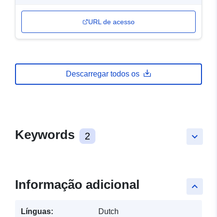
URL de acesso
Descarregar todos os
Keywords
2
keyboard_arrow_down
Informação adicional
keyboard_arrow_up
Línguas:
Dutch