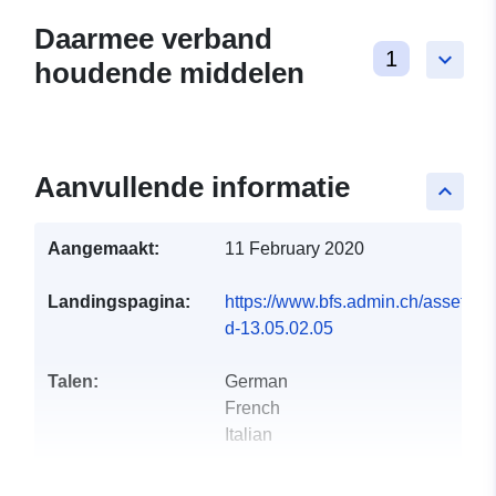
Daarmee verband
1
keyboard_arrow_down
houdende middelen
Aanvullende informatie
keyboard_arrow_up
Aangemaakt:
11 February 2020
Landingspagina:
https://www.bfs.admin.ch/asset/de/
d-13.05.02.05
Talen:
German
French
Italian
Uitgever:
Office fédéral de la