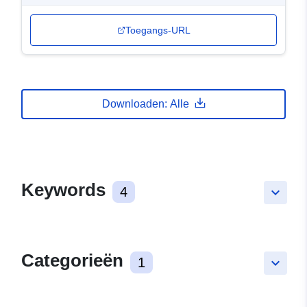
Toegangs-URL
Downloaden: Alle
Keywords
4
keyboard_arrow_down
Categorieën
1
keyboard_arrow_down