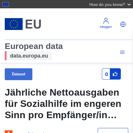
How do you know?
Inloggen
European data
data.europa.eu
0
Dataset
Jährliche Nettoausgaben
für Sozialhilfe im engeren
Sinn pro Empfänger/in
nach Kanton