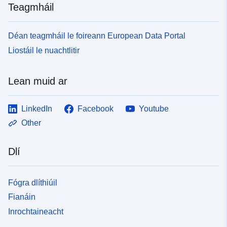
Teagmháil
Déan teagmháil le foireann European Data Portal
Liostáil le nuachtlitir
Lean muid ar
LinkedIn
Facebook
Youtube
Other
Dlí
Fógra dlíthiúil
Fianáin
Inrochtaineacht