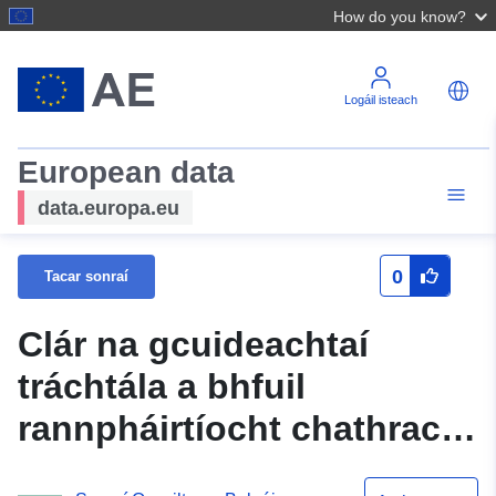
How do you know?
Logáil isteach
European data
data.europa.eu
0
Tacar sonraí
Clár na gcuideachtaí
tráchtála a bhfuil
rannpháirtíocht chathrach
acu