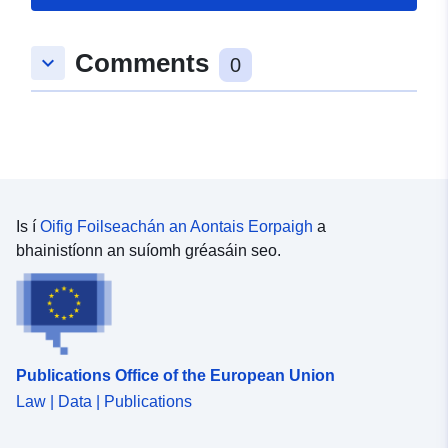
Comments
keyboard_arrow_down
0
Is í
Oifig Foilseachán an Aontais Eorpaigh
a
bhainistíonn an suíomh gréasáin seo.
Publications Office of the European Union
Law | Data | Publications