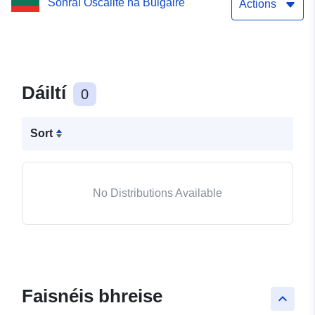
Sonraí Oscailte na Bulgáire
Actions
Dáiltí
0
Sort
No Distributions Available
Faisnéis bhreise
keyboard_arrow_up