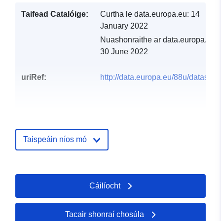
Taifead Catalóige:
Curtha le data.europa.eu:
14
January 2022
Nuashonraithe ar data.europa.eu:
30 June 2022
uriRef:
http://data.europa.eu/88u/dataset/
Taispeáin níos mó
Cáilíocht
Tacair shonraí chosúla