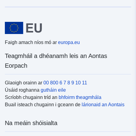
Faigh amach níos mó ar
europa.eu
Teagmháil a dhéanamh leis an Aontas
Eorpach
Glaoigh orainn ar
00 800 6 7 8 9 10 11
Úsáid roghanna
gutháin eile
Scríobh chugainn tríd an
bhfoirm theagmhála
Buail isteach chugainn i gceann de
lárionaid an Aontais
Na meáin shóisialta