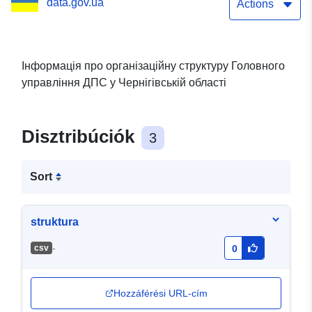
data.gov.ua
Actions
Інформація про організаційну структуру Головного
управління ДПС у Чернігівській області
Disztribúciók
3
Sort
struktura
-
сsv
0
Hozzáférési URL-cím