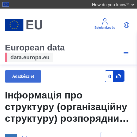
How do you know?
Bejelentkezés
European data
data.europa.eu
0
Adatkészlet
Інформація про
структуру (організаційну
структуру) розпорядника
інформації