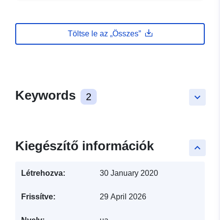
Töltse le az „Összes”
Keywords
2
keyboard_arrow_down
Kiegészítő információk
keyboard_arrow_up
Létrehozva:
30 January 2020
Frissítve:
29 April 2026