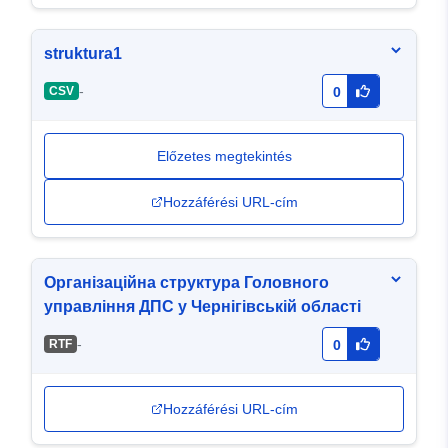
struktura1
-
CSV
0
Előzetes megtekintés
Hozzáférési URL-cím
Організаційна структура Головного
управління ДПС у Чернігівській області
-
RTF
0
Hozzáférési URL-cím