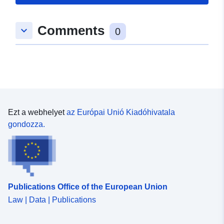
Comments
keyboard_arrow_down
0
Ezt a webhelyet
az Európai Unió Kiadóhivatala
gondozza.
Publications Office of the European Union
Law | Data | Publications