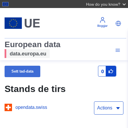
How do you know?
Illoggjar
European data
data.europa.eu
0
Sett tad-data
Stands de tirs
opendata.swiss
Actions