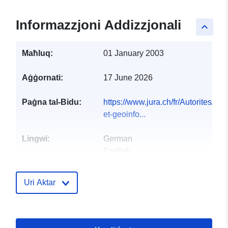
Informazzjoni Addizzjonali
keyboard_arrow_up
Maħluq:
01 January 2003
Aġġornati:
17 June 2026
Paġna tal-Bidu:
https://www.jura.ch/fr/Autorites/
et-geoinfo...
Lingwi:
German
English
French
Italian
Uri Aktar
Pubblikatur:
Service du développement
territorial