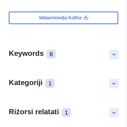
Iddawnlowdja Kollha
Keywords
8
keyboard_arrow_down
Kategoriji
1
keyboard_arrow_down
Riżorsi relatati
1
keyboard_arrow_down