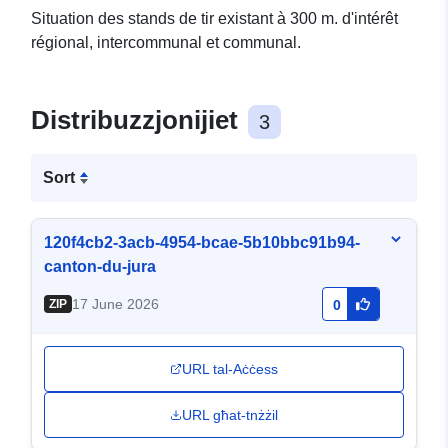
Situation des stands de tir existant à 300 m. d'intérêt
régional, intercommunal et communal.
Distribuzzjonijiet
3
Sort
120f4cb2-3acb-4954-bcae-5b10bbc91b94-
canton-du-jura
17 June 2026
ZIP
0
URL tal-Aċċess
URL għat-tnżżil