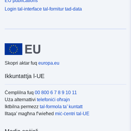
EU publications
Login tal-interface tal-fornitur tad-data
Skopri aktar fuq
europa.eu
Ikkuntattja l-UE
Ċemplilna fuq
00 800 6 7 8 9 10 11
Uża alternattivi
telefoniċi oħrajn
Iktbilna permezz
tal-formola ta’ kuntatt
Iltaqa’ magħna f’wieħed
miċ-ċentri tal-UE