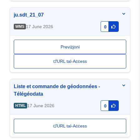
ju.sdt_21_07
17 June 2026
WMS
0
Previżjoni
URL tal-Aċċess
Liste et commande de géodonnées -
Télégéodata
17 June 2026
HTML
0
URL tal-Aċċess