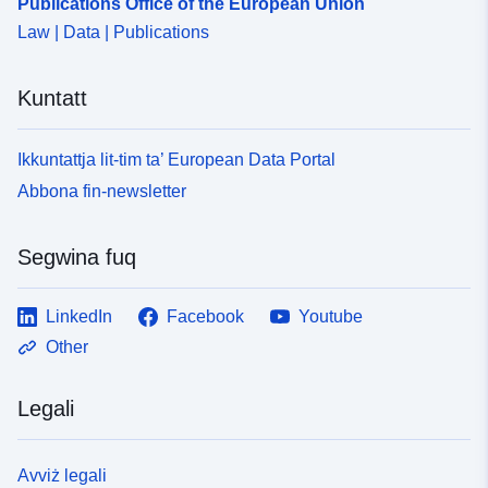
Publications Office of the European Union
Law | Data | Publications
Perjodiċità tad-
unknown
Dovuti:
Kuntatt
Ikkuntattja lit-tim ta’ European Data Portal
Abbona fin-newsletter
Segwina fuq
LinkedIn
Facebook
Youtube
Other
Legali
Avviż legali