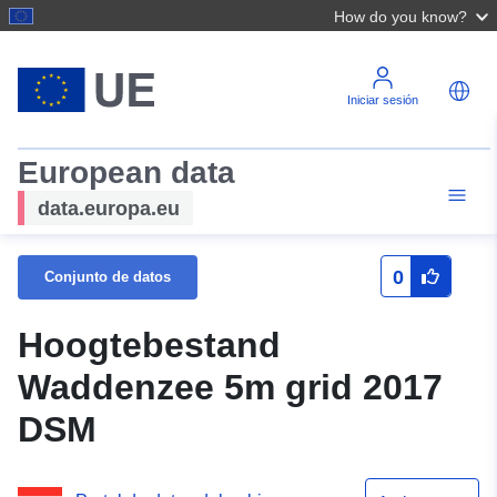
How do you know?
Iniciar sesión
European data
data.europa.eu
0
Conjunto de datos
Hoogtebestand
Waddenzee 5m grid 2017
DSM