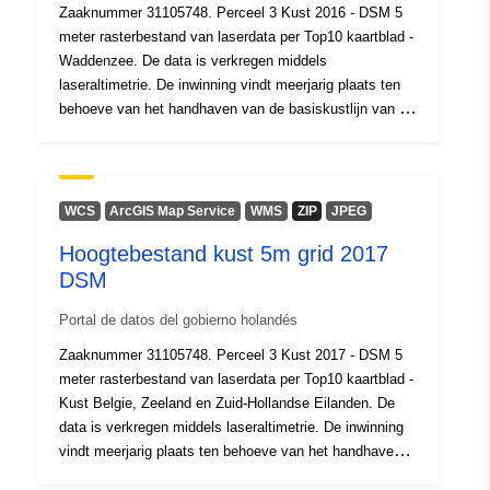
Zaaknummer 31105748. Perceel 3 Kust 2016 - DSM 5
meter rasterbestand van laserdata per Top10 kaartblad -
Waddenzee. De data is verkregen middels
laseraltimetrie. De inwinning vindt meerjarig plaats ten
behoeve van het handhaven van de basiskustlijn van de
gehele Nederlandse Kust.
WCS
ArcGIS Map Service
WMS
ZIP
JPEG
Hoogtebestand kust 5m grid 2017
DSM
Portal de datos del gobierno holandés
Zaaknummer 31105748. Perceel 3 Kust 2017 - DSM 5
meter rasterbestand van laserdata per Top10 kaartblad -
Kust Belgie, Zeeland en Zuid-Hollandse Eilanden. De
data is verkregen middels laseraltimetrie. De inwinning
vindt meerjarig plaats ten behoeve van het handhaven
van de basiskustlijn van de gehele Nederlandse Kust.