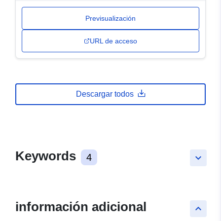
Previsualización
URL de acceso
Descargar todos
Keywords
4
keyboard_arrow_down
información adicional
keyboard_arrow_up