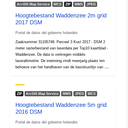
ArcGIS Map Service
WCS
ZIP
WMS
JPEG
Hoogtebestand Waddenzee 2m grid
2017 DSM
Portal de datos del gobierno holandés
Zaaknummer 31105748. Perceel 3 Kust 2017 - DSM 2
meter rasterbestand van laserdata per Top10 kaartblad -
Waddenzee. De data is verkregen middels
laseraltimetrie. De inwinning vindt meerjarig plaats ten
behoeve van het handhaven van de basiskustlijn van de
gehele Nederlandse Kust.
ZIP
ArcGIS Map Service
WMS
JPEG
WCS
Hoogtebestand Waddenzee 5m grid
2016 DSM
Portal de datos del gobierno holandés