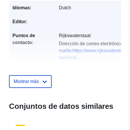
Idiomas:
Dutch
Editor:
Puntos de
Rijkswaterstaat
contacto:
Dirección de correo electrónico:
mailto:https://www.rijkswaterstaat.
serviced...
Registro del
Añadido a data.europa.eu:
28
catálogo:
July 2026
Mostrar más
Actualizado en data.europa.eu:
29 July 2026
Conjuntos de datos similares
uriRef:
http://data.europa.eu/88u/dataset/
hoogtebestand-waddenzee-5m-gri
2017-dsm