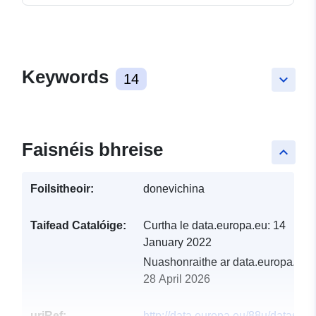
Keywords
14
keyboard_arrow_down
Faisnéis bhreise
keyboard_arrow_up
Foilsitheoir:
donevichina
Taifead Catalóige:
Curtha le data.europa.eu:
14
January 2022
Nuashonraithe ar data.europa.eu:
28 April 2026
uriRef:
http://data.europa.eu/88u/dataset/