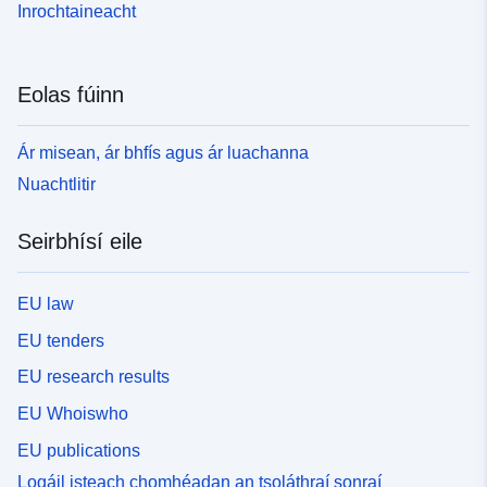
Inrochtaineacht
Eolas fúinn
Ár misean, ár bhfís agus ár luachanna
Nuachtlitir
Seirbhísí eile
EU law
EU tenders
EU research results
EU Whoiswho
EU publications
Logáil isteach chomhéadan an tsoláthraí sonraí