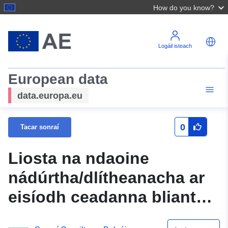
How do you know?
Logáil isteach
European data
data.europa.eu
0
Tacar sonraí
Liosta na ndaoine
nádúrtha/dlítheanacha ar
eisíodh ceadanna bliantúla
dóibh chun ainmhithe