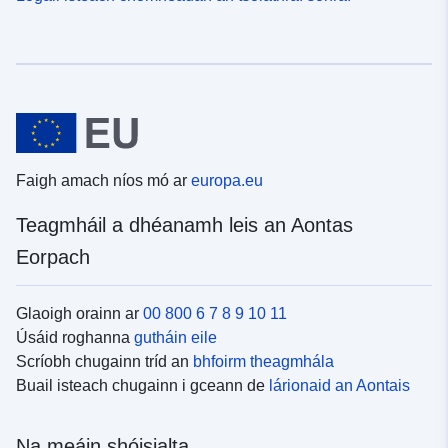
Faigh amach níos mó ar
europa.eu
Teagmháil a dhéanamh leis an Aontas
Eorpach
Glaoigh orainn ar
00 800 6 7 8 9 10 11
Úsáid roghanna
gutháin eile
Scríobh chugainn tríd an
bhfoirm theagmhála
Buail isteach chugainn i gceann de
lárionaid an Aontais
Na meáin shóisialta