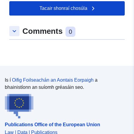
Tacair shonraí chosúla
Comments
keyboard_arrow_down
0
Is í
Oifig Foilseachán an Aontais Eorpaigh
a
bhainistíonn an suíomh gréasáin seo.
Publications Office of the European Union
Law | Data | Publications