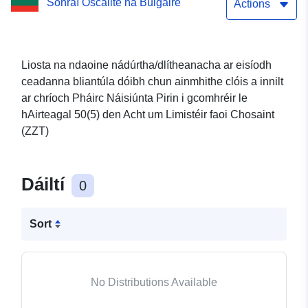
Sonraí Oscailte na Bulgáire
clóis a innilt ar chríoch
Actions
Pháirc Náisiúnta Pirin i
gcomhréir le hAirteagal
Liosta na ndaoine nádúrtha/dlítheanacha ar eisíodh
ceadanna bliantúla dóibh chun ainmhithe clóis a innilt
50(5) den Acht um
ar chríoch Pháirc Náisiúnta Pirin i gcomhréir le
Limistéir faoi Chosaint
hAirteagal 50(5) den Acht um Limistéir faoi Chosaint
(ZZT)
(ZZT)
Dáiltí
0
Sort
No Distributions Available