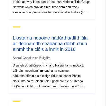
of this activity is as part of the Irish National Tide Gauge
Network which provides real-time data and freely
available tidal predictions to operational activities (flood
forecasting and monitoring) supporting research,
recreational and navigation activities.
Liosta na ndaoine nádúrtha/dlíthiúla
ar deonaíodh ceadanna dóibh chun
ainmhithe clóis a innilt in 2016
Sonraí Oscailte na Bulgáire
D’eisigh Stiúrthóireacht Pháirc Náisiúnta na mBalcán
Láir ainmneacha/ainmneacha na ndaoine
nádúrtha/dlíthiúla a d’eisigh Stiúrthóireacht Pháirc
Náisiúnta na mBalcán Láir, i gcomhréir le hAirteagal
50(5) den Acht um Limistéir faoi Chosaint, in 2016 i
bPáirc Náisiúnta na mBalcán Láir le haghaidh ceadanna
innilte ar chríoch Pháirc Náisiúnta na mBalcán Láir.