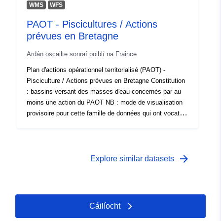
WMS
WFS
PAOT - Piscicultures / Actions
prévues en Bretagne
Ardán oscailte sonraí poiblí na Fraince
Plan d'actions opérationnel territorialisé (PAOT) -
Pisciculture / Actions prévues en Bretagne Constitution
: bassins versant des masses d'eau concernés par au
moins une action du PAOT NB : mode de visualisation
provisoire pour cette famille de données qui ont vocation
à être rattachées ultérieurement à un point
(établissement piscicole) et non à une zone (masse
d'eau)
arrow_forward
Explore similar datasets
Cáilíocht