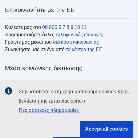
Επικοινωνήστε με την ΕΕ
Καλέστε μας στο
00 800 6 7 8 9 10 11
Χρησιμοποιήστε άλλες
τηλεφωνικές επιλογές
Γράψτε μας μέσω του
δελτίου επικοινωνίας
Συναντήστε μας σε ένα από
τα κέντρα της ΕΕ
Μέσα κοινωνικής δικτύωσης
Αναζητήστε τα κανάλια της ΕΕ
στα μέσα κοινωνικής
Στην ιστοθέση αυτή χρησιμοποιούμε cookies προς
δικτύωσης
βελτίωση της εμπειρίας χρήστη
Περισσότερες πληροφορίες
Θεσμικά όργανα και οργανισμοί της ΕΕ
Accept all cookies
Αναζήτηση όλων των θεσμικών και λοιπών οργάνων και