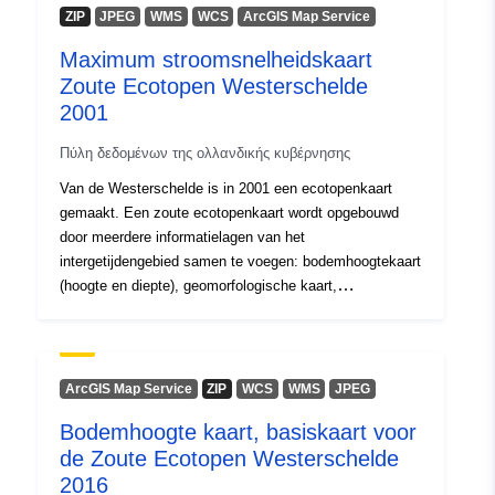
ZIP
JPEG
WMS
WCS
ArcGIS Map Service
Maximum stroomsnelheidskaart
Zoute Ecotopen Westerschelde
2001
Πύλη δεδομένων της ολλανδικής κυβέρνησης
Van de Westerschelde is in 2001 een ecotopenkaart
gemaakt. Een zoute ecotopenkaart wordt opgebouwd
door meerdere informatielagen van het
intergetijdengebied samen te voegen: bodemhoogtekaart
(hoogte en diepte), geomorfologische kaart,
droogvalduurkaart, stromingskaart en zoutkaart. De
stroomsnelheden zijn berekend met Simona waarbij
gebruik gemaakt wordt van het SCALWEST2000 model,
een kromlijnig grid.
ArcGIS Map Service
ZIP
WCS
WMS
JPEG
Bodemhoogte kaart, basiskaart voor
de Zoute Ecotopen Westerschelde
2016