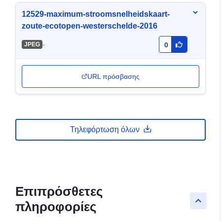
12529-maximum-stroomsnelheidskaart-
zoute-ecotopen-westerschelde-2016
-
JPEG
0
URL πρόσβασης
Τηλεφόρτωση όλων
Επιπρόσθετες
keyboard_arrow_up
πληροφορίες