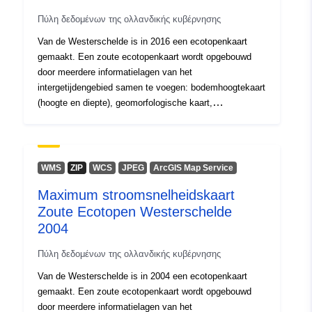
Πύλη δεδομένων της ολλανδικής κυβέρνησης
Van de Westerschelde is in 2016 een ecotopenkaart
gemaakt. Een zoute ecotopenkaart wordt opgebouwd
door meerdere informatielagen van het
intergetijdengebied samen te voegen: bodemhoogtekaart
(hoogte en diepte), geomorfologische kaart,
droogvalduurkaart, stromingskaart en zoutkaart. De
stroomsnelheden zijn berekend met Simona waarbij
gebruik gemaakt wordt van het SCALWEST2000 model,
een kromlijnig grid.
WMS
ZIP
WCS
JPEG
ArcGIS Map Service
Maximum stroomsnelheidskaart
Zoute Ecotopen Westerschelde
2004
Πύλη δεδομένων της ολλανδικής κυβέρνησης
Van de Westerschelde is in 2004 een ecotopenkaart
gemaakt. Een zoute ecotopenkaart wordt opgebouwd
door meerdere informatielagen van het