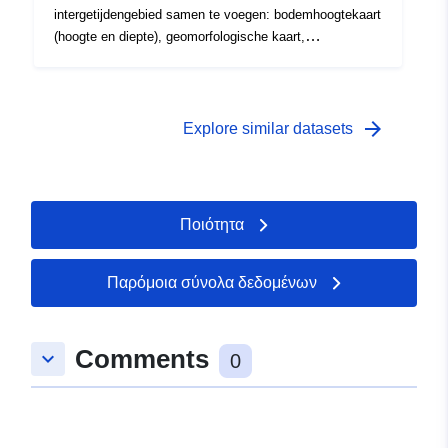
intergetijdengebied samen te voegen: bodemhoogtekaart
(hoogte en diepte), geomorfologische kaart,
droogvalduurkaart, stromingskaart en zoutkaart. De
stroomsnelheden zijn berekend met Simona waarbij
gebruik gemaakt wordt van het SCALWEST2000 model,
een kromlijnig grid.
arrow_forward
Explore similar datasets
Ποιότητα
Παρόμοια σύνολα δεδομένων
Comments
keyboard_arrow_down
0