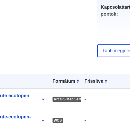
Kapcsolattart
pontok:
Több megjele
Katalógus-
nyilvántartás
Formátum
Frissítve
uriRef:
ute-ecotopen-
-
ArcGIS Map Service
ute-ecotopen-
-
WCS