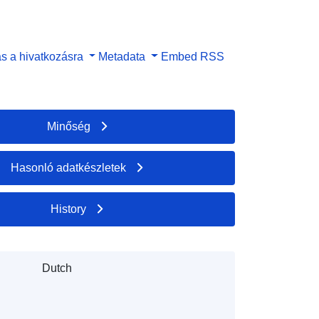
s a hivatkozásra
Metadata
Embed
RSS
Minőség
Hasonló adatkészletek
History
Dutch