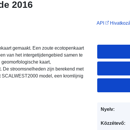
de 2016
API
Hivatkozá
nkaart gemaakt. Een zoute ecotopenkaart
n van het intergetijdengebied samen te
 geomorfologische kaart,
rt. De stroomsnelheden zijn berekend met
et SCALWEST2000 model, een kromlijnig
Nyelv:
Közzétevő: