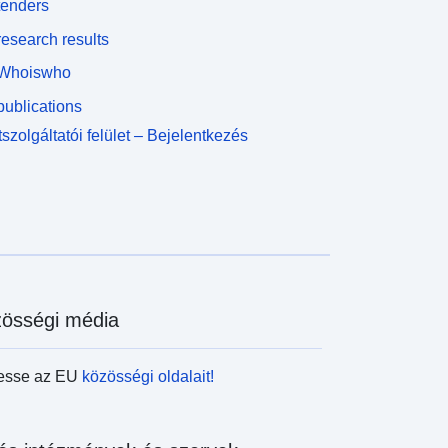
tenders
esearch results
Whoiswho
ublications
szolgáltatói felület – Bejelentkezés
össégi média
esse az EU
közösségi oldalait!