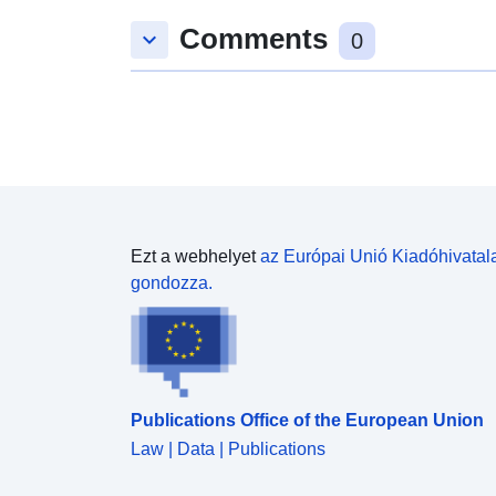
Comments
keyboard_arrow_down
0
Ezt a webhelyet
az Európai Unió Kiadóhivatal
gondozza.
Publications Office of the European Union
Law | Data | Publications