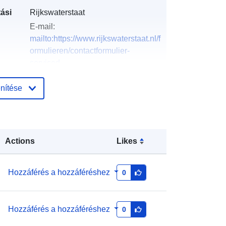
ási
Rijkswaterstaat
E-mail:
mailto:https://www.rijkswaterstaat.nl/f
ormulieren/contactformulier-
serviced...
nítése
Hozzáadva a data.europa.eu-hoz:
:
28 July 2026
Frissítve: data.europa.eu:
29 July
2026
Actions
Likes
http://data.europa.eu/88u/dataset/12
529-maximum-
Hozzáférés a hozzáféréshez
0
stroomsnelheidskaart-zoute-
ecotopen-westerschelde-2016
Hozzáférés a hozzáféréshez
0