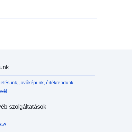
unk
etésünk, jövőképünk, értékrendünk
evél
éb szolgáltatások
law