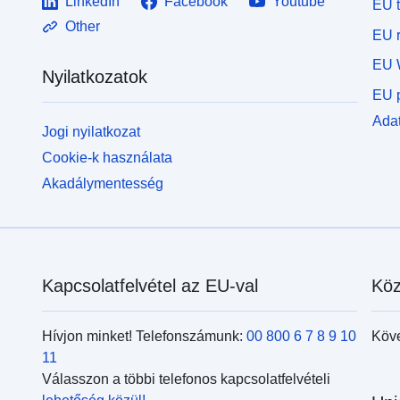
LinkedIn
Facebook
Youtube
EU 
Other
EU r
EU 
Nyilatkozatok
EU p
Adat
Jogi nyilatkozat
Cookie-k használata
Akadálymentesség
Kapcsolatfelvétel az EU-val
Köz
Hívjon minket! Telefonszámunk:
00 800 6 7 8 9 10
Köv
11
Válasszon a többi telefonos kapcsolatfelvételi