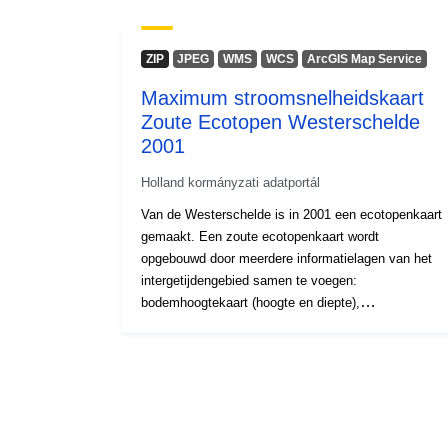
ZIP
JPEG
WMS
WCS
ArcGIS Map Service
Maximum stroomsnelheidskaart
Zoute Ecotopen Westerschelde
2001
Holland kormányzati adatportál
Van de Westerschelde is in 2001 een ecotopenkaart
gemaakt. Een zoute ecotopenkaart wordt
opgebouwd door meerdere informatielagen van het
intergetijdengebied samen te voegen:
bodemhoogtekaart (hoogte en diepte),
geomorfologische kaart, droogvalduurkaart,
stromingskaart en zoutkaart. De stroomsnelheden
zijn berekend met Simona waarbij gebruik gemaakt
wordt van het SCALWEST2000 model, een
kromlijnig grid.