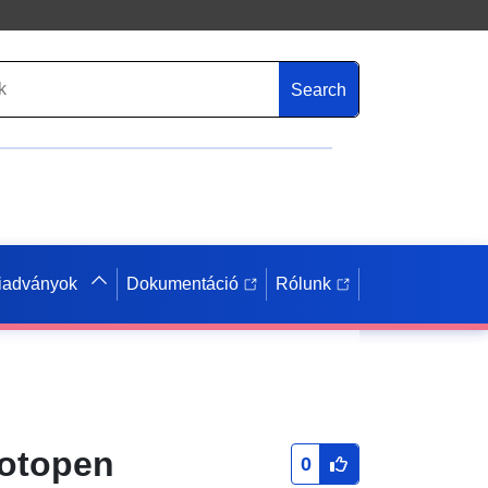
Search
iadványok
Dokumentáció
Rólunk
cotopen
0