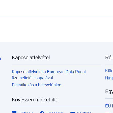
Kapcsolatfelvétel
Ról
a
Küld
Kapcsolatfelvétel a European Data Portal
üzemeltetői csapatával
Hírl
Feliratkozás a hírlevelünkre
Egy
Kövessen minket itt:
EU 