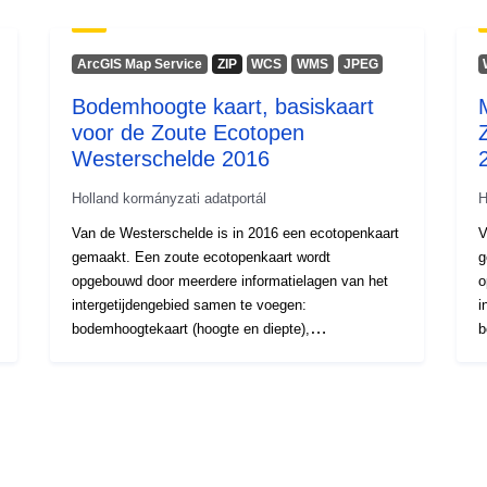
ArcGIS Map Service
ZIP
WCS
WMS
JPEG
Bodemhoogte kaart, basiskaart
voor de Zoute Ecotopen
Westerschelde 2016
Holland kormányzati adatportál
H
Van de Westerschelde is in 2016 een ecotopenkaart
V
gemaakt. Een zoute ecotopenkaart wordt
g
opgebouwd door meerdere informatielagen van het
o
intergetijdengebied samen te voegen:
i
bodemhoogtekaart (hoogte en diepte),
b
geomorfologische kaart, droogvalduurkaart,
g
stromingskaart en zoutkaart. De stroomsnelheden
s
zijn berekend met Simona waarbij gebruik gemaakt
z
wordt van het SCALWEST2000 model, een
w
kromlijnig grid.
k