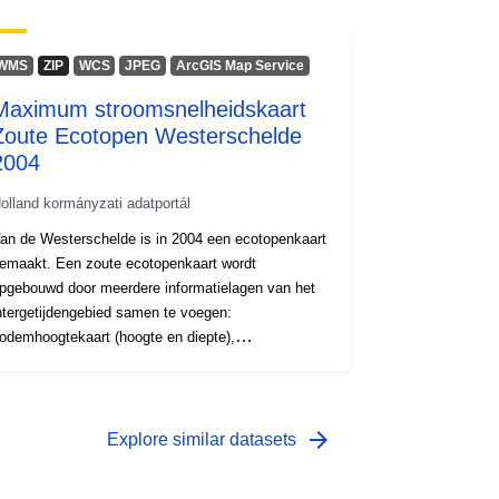
WMS
ZIP
WCS
JPEG
ArcGIS Map Service
Maximum stroomsnelheidskaart
Zoute Ecotopen Westerschelde
2004
olland kormányzati adatportál
an de Westerschelde is in 2004 een ecotopenkaart
emaakt. Een zoute ecotopenkaart wordt
pgebouwd door meerdere informatielagen van het
ntergetijdengebied samen te voegen:
odemhoogtekaart (hoogte en diepte),
eomorfologische kaart, droogvalduurkaart,
tromingskaart en zoutkaart. De stroomsnelheden
ijn berekend met Simona waarbij gebruik gemaakt
ordt van het SCALWEST2000 model, een
arrow_forward
Explore similar datasets
romlijnig grid.