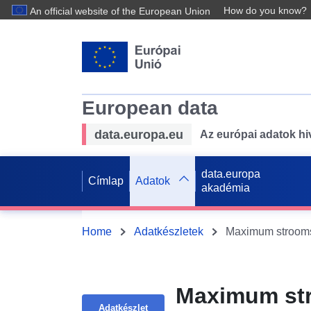
How do you know?
An official website of the European Union
European data
data.europa.eu
Az európai adatok hiv
data.europa
Címlap
Adatok
akadémia
Home
Adatkészletek
Maximum strooms
Maximum str
Adatkészlet