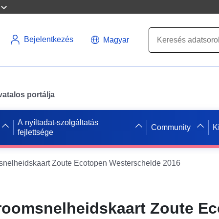
Bejelentkezés
Magyar
atalos portálja
A nyíltadat-szolgáltatás
Community
K
fejlettsége
nelheidskaart Zoute Ecotopen Westerschelde 2016
oomsnelheidskaart Zoute E