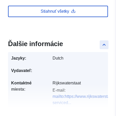
Stiahnuť všetky
Ďalšie informácie
keyboard_arrow_up
Jazyky:
Dutch
Vydavateľ:
Kontaktné
Rijkswaterstaat
miesta:
E-mail:
mailto:https://www.rijkswaterstaat.
serviced...