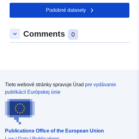
Podobné datasety
Comments
keyboard_arrow_down
0
Tieto webové stránky spravuje Úrad
pre vydávanie
publikácií Európskej únie
Publications Office of the European Union
Law | Data | Publications