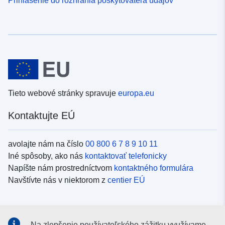
Tieto webové stránky spravuje
europa.eu
Kontaktujte EÚ
avolajte nám na číslo
00 800 6 7 8 9 10 11
Iné spôsoby, ako nás
kontaktovať telefonicky
Napíšte nám prostredníctvom
kontaktného formulára
Navštívte nás v niektorom z
centier EÚ
Sociálne médiá
Na zlepšenie používateľského zážitku využívame