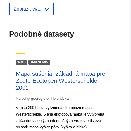
Katalógový
Pridané k údajom.europa.eu:
12 O
záznam:
2021
Zobraziť viac
Aktualizované na základe údajov.
09 August 2026
Podobné datasety
uriRef:
http://data.europa.eu/88u/dataset/
droogvalduurkaart-basiskaart-voor
zoute-ecotopen-westerschelde-19
WMS
UNKNOWN
Mapa sušenia, základná mapa pre
Zoute Ecotopen Westerschelde
2001
Národný georegister Holandska
V roku 2001 bola vytvorená ekotopová mapa
Westerschelde. Slaná ekotopová mapa je vytvorená
zlúčením viacerých informačných vrstiev prílivovej
oblasti: mapa výšky pôdy (výška a hĺbka),