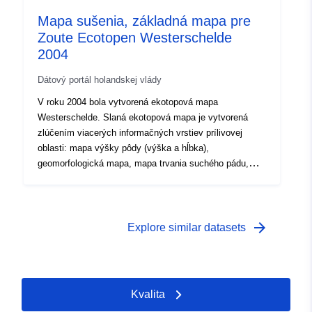
Mapa sušenia, základná mapa pre
Zoute Ecotopen Westerschelde
2004
Dátový portál holandskej vlády
V roku 2004 bola vytvorená ekotopová mapa
Westerschelde. Slaná ekotopová mapa je vytvorená
zlúčením viacerých informačných vrstiev prílivovej
oblasti: mapa výšky pôdy (výška a hĺbka),
geomorfologická mapa, mapa trvania suchého pádu,
mapa toku a mapa soli. Obdobie sušenia je založené na
mape výšky pôdy z roku 2004 a hladinách vody, ktoré
sa vyskytli v období rokov 2001 až 2004. Doba sušenia
sa vypočíta pomocou modelu M2.
arrow_forward
Explore similar datasets
Kvalita