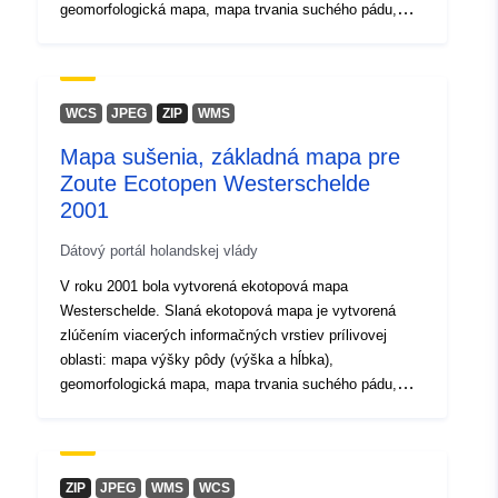
geomorfologická mapa, mapa trvania suchého pádu,
mapa toku a mapa soli. Obdobie sušenia je založené na
mape výšky pôdy z roku 2001 a hladinách vody, ktoré
sa vyskytli v období rokov 1998 až 2001. Doba sušenia
sa vypočíta pomocou modelu M2.
WCS
JPEG
ZIP
WMS
Mapa sušenia, základná mapa pre
Zoute Ecotopen Westerschelde
2001
Dátový portál holandskej vlády
V roku 2001 bola vytvorená ekotopová mapa
Westerschelde. Slaná ekotopová mapa je vytvorená
zlúčením viacerých informačných vrstiev prílivovej
oblasti: mapa výšky pôdy (výška a hĺbka),
geomorfologická mapa, mapa trvania suchého pádu,
mapa toku a mapa soli. Obdobie sušenia je založené na
mape výšky pôdy z roku 2001 a hladinách vody, ktoré
sa vyskytli v období rokov 1998 až 2001. Doba sušenia
sa vypočíta pomocou modelu M2.
ZIP
JPEG
WMS
WCS