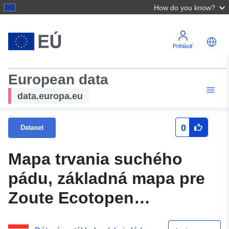
How do you know?
Prihlásiť
European data
data.europa.eu
0
Dataset
Mapa trvania suchého
pádu, základná mapa pre
Zoute Ecotopen
Westerschelde 1996