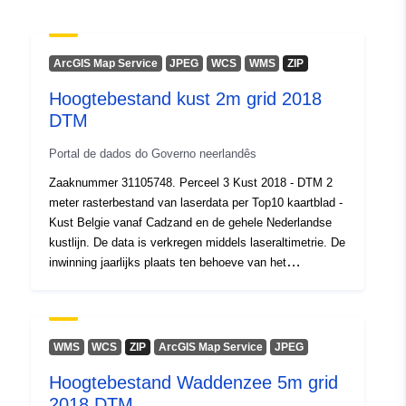
2018-dtm
ArcGIS Map Service
JPEG
WCS
WMS
ZIP
Hoogtebestand kust 2m grid 2018
DTM
Portal de dados do Governo neerlandês
Zaaknummer 31105748. Perceel 3 Kust 2018 - DTM 2
meter rasterbestand van laserdata per Top10 kaartblad -
Kust Belgie vanaf Cadzand en de gehele Nederlandse
kustlijn. De data is verkregen middels laseraltimetrie. De
inwinning jaarlijks plaats ten behoeve van het
handhaven van de basiskustlijn van de gehele
Nederlandse Kust.
WMS
WCS
ZIP
ArcGIS Map Service
JPEG
Hoogtebestand Waddenzee 5m grid
2018 DTM