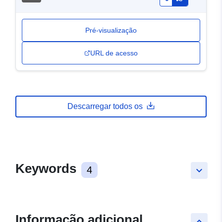
Pré-visualização
URL de acesso
Descarregar todos os
Keywords
4
keyboard_arrow_down
Informação adicional
keyboard_arrow_up