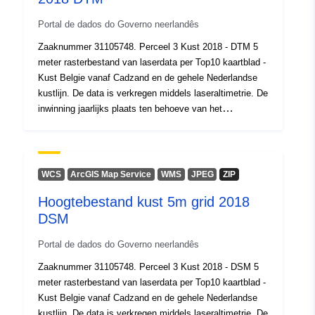
Portal de dados do Governo neerlandês
Zaaknummer 31105748. Perceel 3 Kust 2018 - DTM 5
meter rasterbestand van laserdata per Top10 kaartblad -
Kust Belgie vanaf Cadzand en de gehele Nederlandse
kustlijn. De data is verkregen middels laseraltimetrie. De
inwinning jaarlijks plaats ten behoeve van het
handhaven van de basiskustlijn van de gehele
Nederlandse Kust.
WCS
ArcGIS Map Service
WMS
JPEG
ZIP
Hoogtebestand kust 5m grid 2018
DSM
Portal de dados do Governo neerlandês
Zaaknummer 31105748. Perceel 3 Kust 2018 - DSM 5
meter rasterbestand van laserdata per Top10 kaartblad -
Kust Belgie vanaf Cadzand en de gehele Nederlandse
kustlijn. De data is verkregen middels laseraltimetrie. De