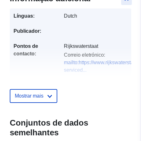
Línguas:
Dutch
Publicador:
Pontos de
Rijkswaterstaat
contacto:
Correio eletrónico:
mailto:https://www.rijkswaterstaat.
serviced...
Registo do
Acrescentado à data.europa.eu:
catálogo:
28 July 2026
Mostrar mais
Atualizado em data.europa.eu:
29 July 2026
Conjuntos de dados
uriRef:
http://data.europa.eu/88u/dataset/
semelhantes
hoogtebestand-waddenzee-2m-gri