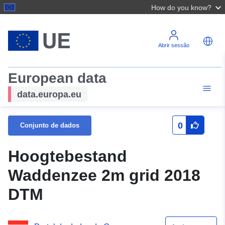
How do you know?
Abrir sessão
European data
data.europa.eu
0
Conjunto de dados
Hoogtebestand
Waddenzee 2m grid 2018
DTM