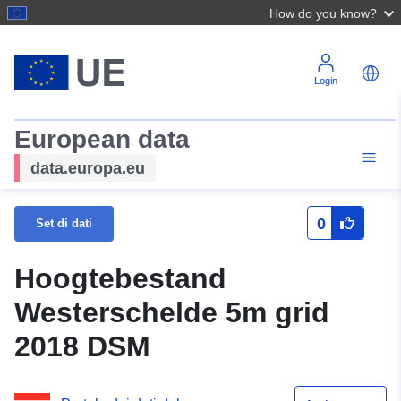
How do you know?
Login
European data
data.europa.eu
0
Set di dati
Hoogtebestand
Westerschelde 5m grid
2018 DSM