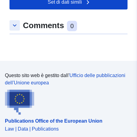
Set di dati simili
Comments
keyboard_arrow_down
0
Questo sito web è gestito dall'
Ufficio delle pubblicazioni
dell'Unione europea
Publications Office of the European Union
Law | Data | Publications