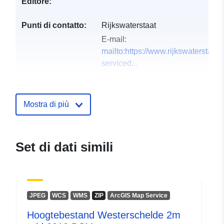
Editore:
Punti di contatto:
Rijkswaterstaat
E-mail:
mailto:https://www.rijkswaterstaat.
serviced...
Registro del
Aggiunta a data.europa.eu:
28
catalogo:
July 2026
Mostra di più
Aggiornato su data.europa.eu:
29 July 2026
Set di dati simili
uriRef:
http://data.europa.eu/88u/dataset/
hoogtebestand-westerschelde-5m-
2018-dsm
JPEG
WCS
WMS
ZIP
ArcGIS Map Service
Hoogtebestand Westerschelde 2m