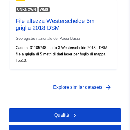
UNKNOWN
WMS
File altezza Westerschelde 5m
griglia 2018 DSM
Georegistro nazionale dei Paesi Bassi
Caso n. 31105748. Lotto 3 Westerschelde 2018 - DSM
file a griglia di 5 metri di dati laser per foglio di mappa
Top10.
arrow_forward
Explore similar datasets
Qualità