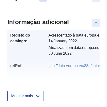
Informação adicional
keyboard_arrow_up
Registo do
Acrescentado à data.europa.eu:
catálogo:
14 January 2022
Atualizado em data.europa.eu:
30 June 2022
uriRef:
http://data.europa.eu/88u/dataset/
Mostrar mais