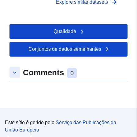
arrow_forward
Explore similar datasets
Qualidade
Conjuntos de dados semelhantes
Comments
keyboard_arrow_down
0
Este sítio é gerido pelo
Serviço das Publicações da
União Europeia