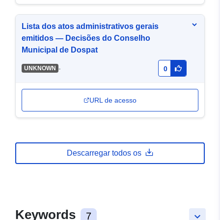
Lista dos atos administrativos gerais
emitidos — Decisões do Conselho
Municipal de Dospat
-
UNKNOWN
0
URL de acesso
Descarregar todos os
Keywords
7
keyboard_arrow_down